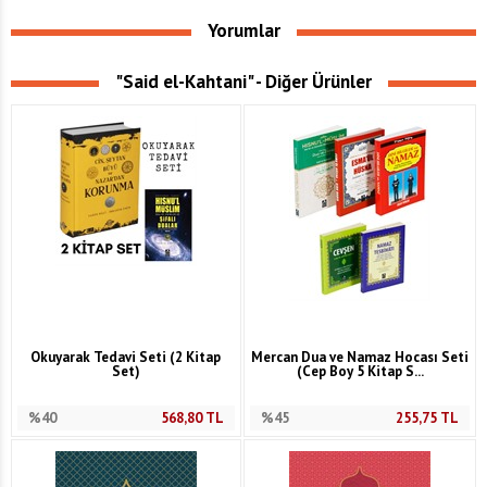
Yorumlar
"Said el-Kahtani" - Diğer Ürünler
Okuyarak Tedavi Seti (2 Kitap
Mercan Dua ve Namaz Hocası Seti
Set)
(Cep Boy 5 Kitap S...
%40
568,80
TL
%45
255,75
TL