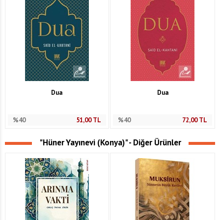
Dua
Dua
%40
51,00
TL
%40
72,00
TL
"Hüner Yayınevi (Konya)" - Diğer Ürünler