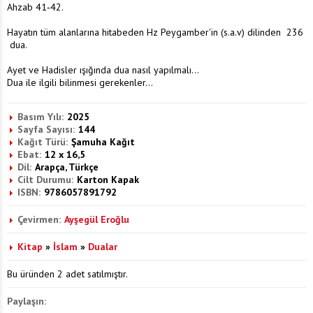
Ahzab 41‐42.
Hayatın tüm alanlarına hitabeden Hz Peygamber'in (s.a.v) dilinden 236
dua.
Ayet ve Hadisler ışığında dua nasıl yapılmalı...
Dua ile ilgili bilinmesi gerekenler...
Basım Yılı:
2025
Sayfa Sayısı:
144
Kağıt Türü:
Şamuha Kağıt
Ebat:
12 x 16,5
Dil:
Arapça, Türkçe
Cilt Durumu:
Karton Kapak
ISBN:
9786057891792
Çevirmen:
Ayşegül Eroğlu
Kitap
»
İslam
»
Dualar
Bu üründen 2 adet satılmıştır.
Paylaşın: