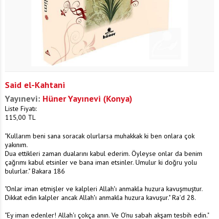
Said el-Kahtani
Yayınevi:
Hüner Yayınevi (Konya)
Liste Fiyatı:
115,00
TL
"Kullarım beni sana soracak olurlarsa muhakkak ki ben onlara çok
yakınım.
Dua ettikleri zaman dualarını kabul ederim. Öyleyse onlar da benim
çağrımı kabul etsinler ve bana iman etsinler. Umulur ki doğru yolu
bulurlar." Bakara 186
"Onlar iman etmişler ve kalpleri Allahʹı anmakla huzura kavuşmuştur.
Dikkat edin kalpler ancak Allahʹı anmakla huzura kavuşur." Ra'd 28.
"Ey iman edenler! Allah'ı çokça anın. Ve O'nu sabah akşam tesbih edin."