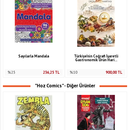
Sayılarla Mandala
Türkiye'nin Coğrafi İşaretli
Gastronomik Ürün Hari...
%25
236,25
TL
%10
900,00
TL
"Hoz Comics" - Diğer Ürünler