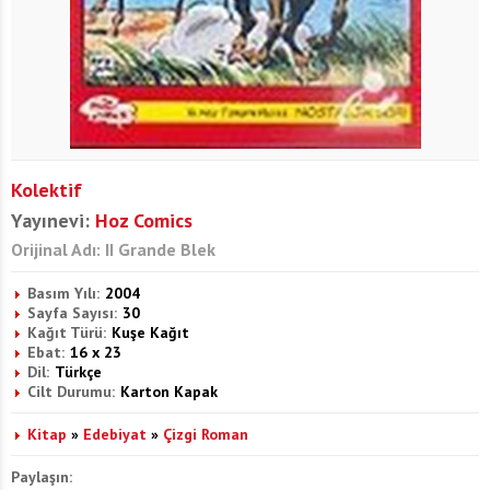
Kolektif
Yayınevi:
Hoz Comics
Orijinal Adı: II Grande Blek
Basım Yılı:
2004
Sayfa Sayısı:
30
Kağıt Türü:
Kuşe Kağıt
Ebat:
16 x 23
Dil:
Türkçe
Cilt Durumu:
Karton Kapak
Kitap
»
Edebiyat
»
Çizgi Roman
Paylaşın: