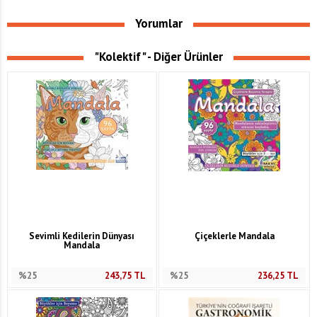
Yorumlar
"Kolektif" - Diğer Ürünler
Sevimli Kedilerin Dünyası
Çiçeklerle Mandala
Mandala
%25
243,75
TL
%25
236,25
TL