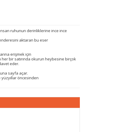
nsan ruhunun derinliklerine ince ince
enderesini aktaran bu eser
larına erişmek için
en her bir satırında okurun heybesine birçok
 davet eder.
kuna sayfa açar.
e yüzyıllar öncesinden