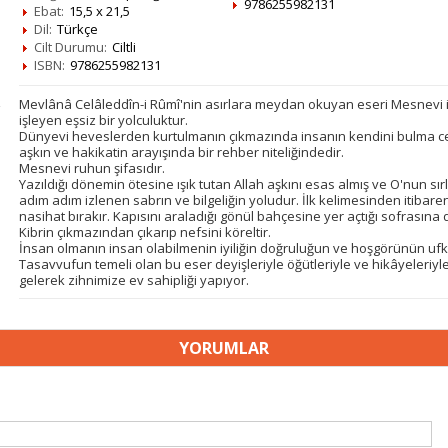
9786255982131
Ebat:
15,5 x 21,5
Dil:
Türkçe
Cilt Durumu:
Ciltli
ISBN:
9786255982131
Mevlânâ Celâleddîn-i Rûmî'nin asırlara meydan okuyan eseri Mesnevi i
işleyen eşsiz bir yolculuktur.
Dünyevi heveslerden kurtulmanın çıkmazında insanın kendini bulma c
aşkın ve hakikatin arayışında bir rehber niteliğindedir.
Mesnevi ruhun şifasıdır.
Yazıldığı dönemin ötesine ışık tutan Allah aşkını esas almış ve O'nun sır
adım adım izlenen sabrın ve bilgeliğin yoludur. İlk kelimesinden itibar
nasihat bırakır. Kapısını araladığı gönül bahçesine yer açtığı sofrasına
Kibrin çıkmazından çıkarıp nefsini köreltir.
İnsan olmanın insan olabilmenin iyiliğin doğruluğun ve hoşgörünün uf
Tasavvufun temeli olan bu eser deyişleriyle öğütleriyle ve hikâyeleriyl
gelerek zihnimize ev sahipliği yapıyor.
YORUMLAR