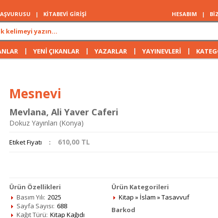
 BAŞVURUSU
|
KİTABEVİ GİRİŞİ
HESABIM
|
Bİ
|
|
|
|
ANLAR
YENİ ÇIKANLAR
YAZARLAR
YAYINEVLERİ
KATEG
Mesnevi
Mevlana
,
Ali Yaver Caferi
Dokuz Yayınları (Konya)
610,00
TL
Etiket Fiyatı
:
Ürün Özellikleri
Ürün Kategorileri
Basım Yılı:
2025
Kitap
»
İslam
»
Tasavvuf
Sayfa Sayısı:
688
Barkod
Kağıt Türü:
Kitap Kağıdı