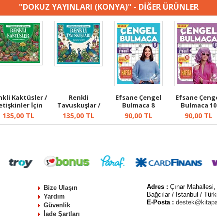
"DOKUZ YAYINLARI (KONYA)" - DİĞER ÜRÜNLER
kli Kaktüsler /
Renkli
Efsane Çengel
Efsane Çeng
etişkinler İçin
Tavuskuşlar /
Bulmaca 8
Bulmaca 10
Boya...
Yetişkinler İçin
135,00
TL
135,00
TL
90,00
TL
90,00
TL
Bo...
Adres :
Çınar Mahallesi,
Bize Ulaşın
Bağcılar / İstanbul / Türk
Yardım
E-Posta :
destek@kitap
Güvenlik
İade Şartları