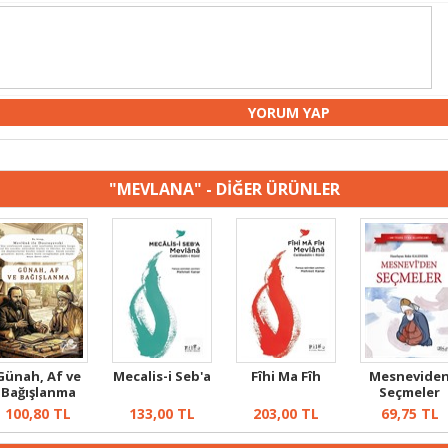
"MEVLANA" - DİĞER ÜRÜNLER
Günah, Af ve
Mecalis-i Seb'a
Fîhi Ma Fîh
Mesnevide
Bağışlanma
Seçmeler
100,80
TL
133,00
TL
203,00
TL
69,75
TL