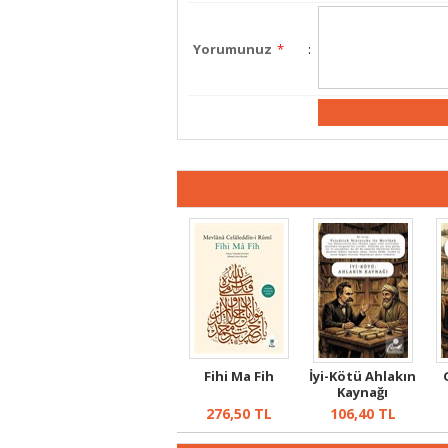
Yorumunuz
*
:
Fihi Ma Fih
İyi-Kötü Ahlakın
Kaynağı
276,50
TL
106,40
TL