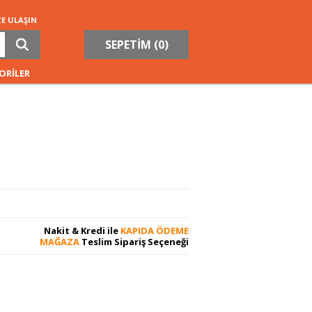
ZE ULAŞIN
SEPETİM (
0
)
ORİLER
Nakit & Kredi ile
KAPIDA ÖDEME
MAĞAZA
Teslim Sipariş Seçeneği