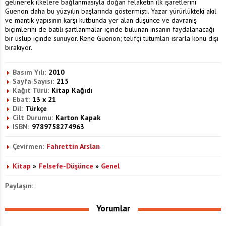
gelinerek ilkelere bağlanmasıyla doğan felaketin ilk işaretlerini
Guenon daha bu yüzyılın başlarında göstermişti. Yazar yürürlükteki akıl
ve mantık yapısının karşı kutbunda yer alan düşünce ve davranış
biçimlerini de batılı şartlanmalar içinde bulunan insanın faydalanacağı
bir üslup içinde sunuyor. Rene Guenon; telifçi tutumları ısrarla konu dışı
bırakıyor.
Basım Yılı:
2010
Sayfa Sayısı:
215
Kağıt Türü:
Kitap Kağıdı
Ebat:
13 x 21
Dil:
Türkçe
Cilt Durumu:
Karton Kapak
ISBN:
9789758274963
Çevirmen:
Fahrettin Arslan
Kitap
»
Felsefe-Düşünce
»
Genel
Paylaşın:
Yorumlar