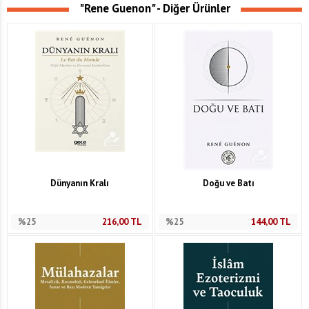
"Rene Guenon" - Diğer Ürünler
Dünyanın Kralı
Doğu ve Batı
%25
216,00
TL
%25
144,00
TL