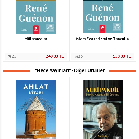
Mülahazalar
İslam Ezoterizmi ve Taoculuk
%25
240,00
TL
%25
150,00
TL
"Hece Yayınları" - Diğer Ürünler