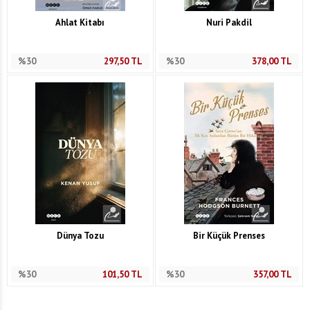
Ahlat Kitabı
Nuri Pakdil
%30
297,50
TL
%30
378,00
TL
Dünya Tozu
Bir Küçük Prenses
%30
101,50
TL
%30
357,00
TL