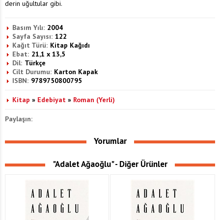
derin uğultular gibi.
Basım Yılı:
2004
Sayfa Sayısı:
122
Kağıt Türü:
Kitap Kağıdı
Ebat:
21,1 x 13,5
Dil:
Türkçe
Cilt Durumu:
Karton Kapak
ISBN:
9789750800795
Kitap
»
Edebiyat
»
Roman (Yerli)
Paylaşın:
Yorumlar
"Adalet Ağaoğlu" - Diğer Ürünler