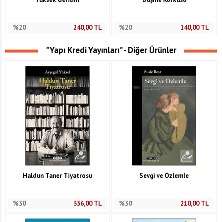
%20
240,00
TL
%20
140,00
TL
"Yapı Kredi Yayınları" - Diğer Ürünler
Haldun Taner Tiyatrosu
Sevgi ve Özlemle
%30
336,00
TL
%30
210,00
TL