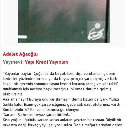
Adalet Ağaoğlu
Yayınevi:
Yapı Kredi Yayınları
''Bayanlar baylar! Çoğunuz da birçok kere dışa vurulamamış derin
kederler yüzünden kırmızı ya da beyaz pekçok şarap içmiş ve karlı
kazalı bir gecenin sonunda isyanı kederi korkuyu utanç ve 'kör talihi'
tutuklatmak için nereye başvuracağınızı bilemez duruma gelmiş
olabilirsiniz.
Aaa ama hayır! Buraya onu karıştırmayın demiş kızları da. Şark Yıldızı
Şarkta kaldı. Bizim çok şarap içtiğimiz gece çok özel ölülerimiz vardı.
Kim bilebilir ki? Kimsenin bilmesi gerekmiyor.
'Garson! Şu benim beyaz şarap lütfen!...''
Kısa yoğun uğultulu sarsan soran anlatan şaşırtan bir roman. Büyük bir
orkestra değil birkaç yaylı çalıyor usulca. Deniz mağaralarından gelen