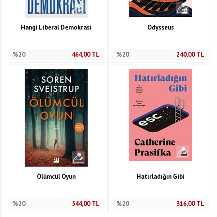
Hangi Liberal Demokrasi
Odysseus
%20
464,00
TL
%20
240,00
TL
Ölümcül Oyun
Hatırladığın Gibi
%20
544,00
TL
%20
316,00
TL