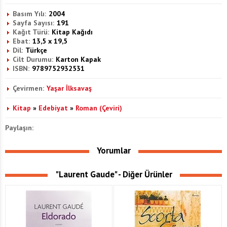
Basım Yılı:
2004
Sayfa Sayısı:
191
Kağıt Türü:
Kitap Kağıdı
Ebat:
13,5 x 19,5
Dil:
Türkçe
Cilt Durumu:
Karton Kapak
ISBN:
9789752932531
Çevirmen:
Yaşar İlksavaş
Kitap
»
Edebiyat
»
Roman (Çeviri)
Paylaşın:
Yorumlar
"Laurent Gaude" - Diğer Ürünler