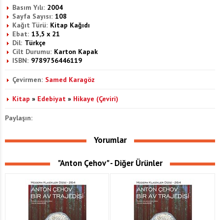
Basım Yılı:
2004
Sayfa Sayısı:
108
Kağıt Türü:
Kitap Kağıdı
Ebat:
13,5 x 21
Dil:
Türkçe
Cilt Durumu:
Karton Kapak
ISBN:
9789756446119
Çevirmen:
Samed Karagöz
Kitap
»
Edebiyat
»
Hikaye (Çeviri)
Paylaşın:
Yorumlar
"Anton Çehov" - Diğer Ürünler