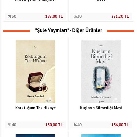
%30
182,00
TL
%30
221,20
TL
"Şule Yayınları" - Diğer Ürünler
Korktuğum Tek Hikaye
Kuşların Bilmediği Mavi
%40
150,00
TL
%40
156,00
TL