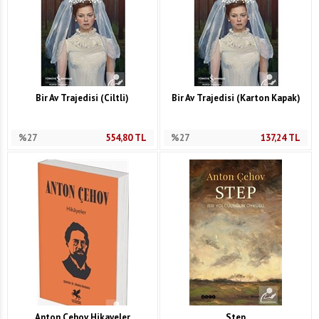
Bir Av Trajedisi (Ciltli)
Bir Av Trajedisi (Karton Kapak)
%27
554,80
TL
%27
137,24
TL
Anton Çehov Hikayeler
Step