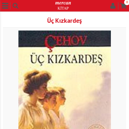
0
Üç Kızkardeş