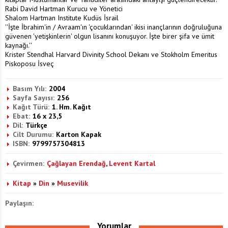
Rabi David Hartman Kurucu ve Yönetici
Shalom Hartman Institute Kudüs İsrail
''İşte İbrahim'in / Avraam'ın 'çocuklarından' ikisi inançlarının doğruluğuna
güvenen 'yetişkinlerin' olgun lisanını konuşuyor. İşte birer şifa ve ümit
kaynağı.''
Krister Stendhal Harvard Divinity School Dekanı ve Stokholm Emeritus
Piskoposu İsveç
Basım Yılı:
2004
Sayfa Sayısı:
256
Kağıt Türü:
1. Hm. Kağıt
Ebat:
16 x 23,5
Dil:
Türkçe
Cilt Durumu:
Karton Kapak
ISBN:
9799757304813
Çevirmen:
Çağlayan Erendağ
,
Levent Kartal
Kitap
»
Din
»
Musevilik
Paylaşın:
Yorumlar