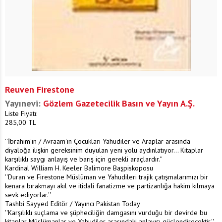
Reuven Firestone
Yayınevi:
Gözlem Gazetecilik Basın ve Yayın A.Ş.
Liste Fiyatı:
285,00
TL
''İbrahim'in / Avraam'ın Çocukları Yahudiler ve Araplar arasında
diyaloğa ilişkin gereksinim duyulan yeni yolu aydınlatıyor... Kitaplar
karşılıklı saygı anlayış ve barış için gerekli araçlardır.''
Kardinal William H. Keeler Balimore Başpiskoposu
''Duran ve Firestone Müslüman ve Yahudileri trajik çatışmalarımızı bir
kenara bırakmayı akıl ve itidali fanatizme ve partizanlığa hakim kılmaya
sevk ediyorlar.''
Tashbi Sayyed Editör / Yayıncı Pakistan Today
''Karşılıklı suçlama ve şüpheciliğin damgasını vurduğu bir devirde bu
kitaplar Müslümanlar ve Yahudiler arasındaki anlayışı güçlendirecektir.''