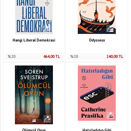
Hangi Liberal Demokrasi
Odysseus
%20
464,00
TL
%20
240,00
TL
Ölümcül Oyun
Hatırladığın Gibi