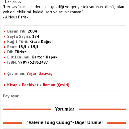
- L'Express-
"Her sayfasında kaderin kol gezdiği ve geriye tek sorunun -ölmüş olan
yok edilebilir mi- kaldığı sert ve acı bir roman."
- A Nous Paris-
Basım Yılı:
2004
Sayfa Sayısı:
174
Kağıt Türü:
Kitap Kağıdı
Ebat:
13,5 x 19,5
Dil:
Türkçe
Cilt Durumu:
Karton Kapak
ISBN:
9789752932487
Çevirmen:
Yaşar İlksavaş
Kitap
»
Edebiyat
»
Roman (Çeviri)
Paylaşın:
Yorumlar
"Valerie Tong Cuong" - Diğer Ürünler