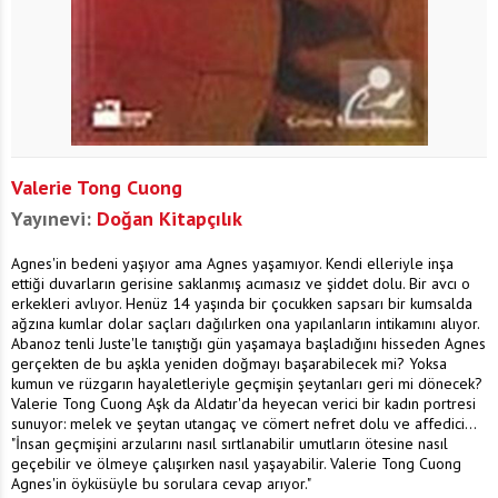
Valerie Tong Cuong
Yayınevi:
Doğan Kitapçılık
Agnes'in bedeni yaşıyor ama Agnes yaşamıyor. Kendi elleriyle inşa
ettiği duvarların gerisine saklanmış acımasız ve şiddet dolu. Bir avcı o
erkekleri avlıyor. Henüz 14 yaşında bir çocukken sapsarı bir kumsalda
ağzına kumlar dolar saçları dağılırken ona yapılanların intikamını alıyor.
Abanoz tenli Juste'le tanıştığı gün yaşamaya başladığını hisseden Agnes
gerçekten de bu aşkla yeniden doğmayı başarabilecek mi? Yoksa
kumun ve rüzgarın hayaletleriyle geçmişin şeytanları geri mi dönecek?
Valerie Tong Cuong Aşk da Aldatır'da heyecan verici bir kadın portresi
sunuyor: melek ve şeytan utangaç ve cömert nefret dolu ve affedici...
"İnsan geçmişini arzularını nasıl sırtlanabilir umutların ötesine nasıl
geçebilir ve ölmeye çalışırken nasıl yaşayabilir. Valerie Tong Cuong
Agnes'in öyküsüyle bu sorulara cevap arıyor."