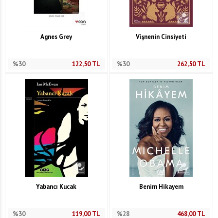
Agnes Grey
Vişnenin Cinsiyeti
%30
122,50
TL
%30
262,50
TL
Yabancı Kucak
Benim Hikayem
%30
119,00
TL
%28
468,00
TL