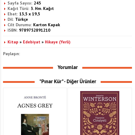
Sayfa Sayısı:
245
Kağıt Türü:
3. Hm. Kağıt
Ebat:
13,5 x 19,5
Dil:
Türkçe
Cilt Durumu:
Karton Kapak
ISBN:
9789752891210
Kitap
»
Edebiyat
»
Hikaye (Yerli)
Paylaşın:
Yorumlar
"Pınar Kür" - Diğer Ürünler