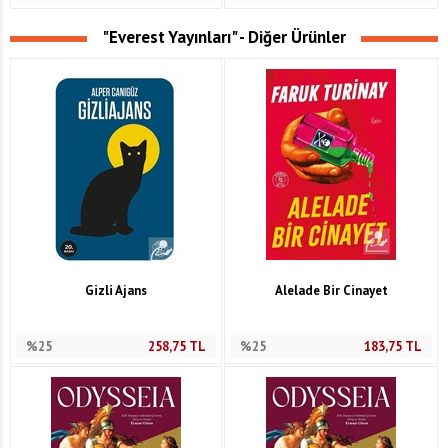
"Everest Yayınları" - Diğer Ürünler
Gizli Ajans
Alelade Bir Cinayet
%25
258,75
TL
%25
183,75
TL