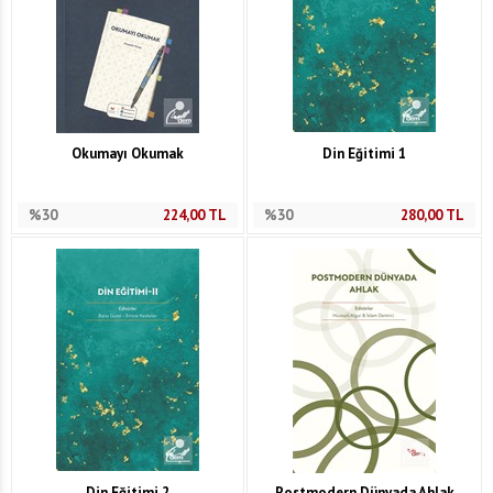
Okumayı Okumak
Din Eğitimi 1
%30
224,00
TL
%30
280,00
TL
Din Eğitimi 2
Postmodern Dünyada Ahlak