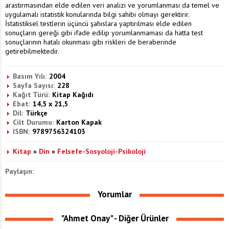
arastırmasından elde edilen veri analizi ve yorumlanması da temel ve
uygulamalı istatistik konularında bilgi sahibi olmayı gerektirir.
İstatistiksel testlerin üçüncü şahıslara yaptırılması elde edilen
sonuçların gereği gibi ifade edilip yorumlanmaması da hatta test
sonuçlarının hatalı okunması gibi riskleri de beraberinde
getirebilmektedir.
Basım Yılı:
2004
Sayfa Sayısı:
228
Kağıt Türü:
Kitap Kağıdı
Ebat:
14,5 x 21,5
Dil:
Türkçe
Cilt Durumu:
Karton Kapak
ISBN:
9789756324103
Kitap
»
Din
»
Felsefe-Sosyoloji-Psikoloji
Paylaşın:
Yorumlar
"Ahmet Onay" - Diğer Ürünler