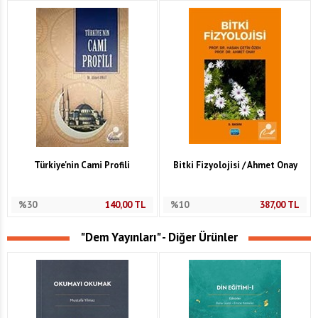
Türkiye'nin Cami Profili
Bitki Fizyolojisi / Ahmet Onay
%30
140,00
TL
%10
387,00
TL
"Dem Yayınları" - Diğer Ürünler