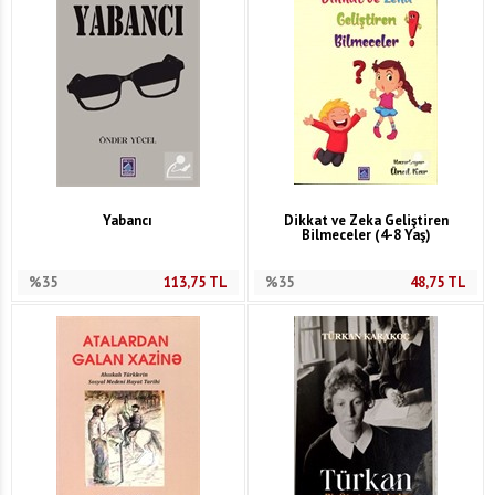
Yabancı
Dikkat ve Zeka Geliştiren
Bilmeceler (4-8 Yaş)
%35
113,75
TL
%35
48,75
TL