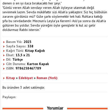
denen o en iyi ilaca bırakacaktı her şeyi."
"Gönlü veren Allah sevdayı veren Allah öyleyse utanmak değil
sevinmek lazım. Sevda mükâfattır sizi Allah'a yaklaştırır. Siz hiç bülbülün
zararını gördünüz mü? Güle şarkı söylemektir tek hali. Ruhlara kattığı
şifa bu sevdadandır. Mecnun'u Leyla'ya Kerem'i Aslı'ya sonra da Allah'a
götüren bu yoldur. Sevda yüreğini öyle genişletir ki kul az gelir
doldurmaz Rabbi istersin."
Basım Yılı:
2023
Sayfa Sayısı:
338
Kağıt Türü:
Kitap Kağıdı
Ebat:
13,5 x 21
Dil:
Türkçe
Cilt Durumu:
Karton Kapak
ISBN:
9786258467789
Kitap
»
Edebiyat
»
Roman (Yerli)
Bu üründen 3 adet satılmıştır.
Paylaşın:
Yorumlar