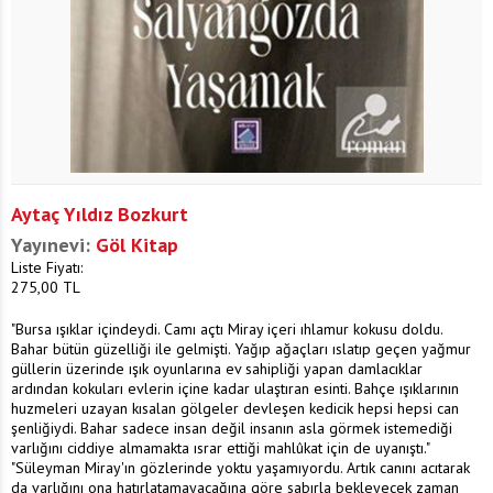
Aytaç Yıldız Bozkurt
Yayınevi:
Göl Kitap
Liste Fiyatı:
275,00
TL
"Bursa ışıklar içindeydi. Camı açtı Miray içeri ıhlamur kokusu doldu.
Bahar bütün güzelliği ile gelmişti. Yağıp ağaçları ıslatıp geçen yağmur
güllerin üzerinde ışık oyunlarına ev sahipliği yapan damlacıklar
ardından kokuları evlerin içine kadar ulaştıran esinti. Bahçe ışıklarının
huzmeleri uzayan kısalan gölgeler devleşen kedicik hepsi hepsi can
şenliğiydi. Bahar sadece insan değil insanın asla görmek istemediği
varlığını ciddiye almamakta ısrar ettiği mahlûkat için de uyanıştı."
"Süleyman Miray'ın gözlerinde yoktu yaşamıyordu. Artık canını acıtarak
da varlığını ona hatırlatamayacağına göre sabırla bekleyecek zaman