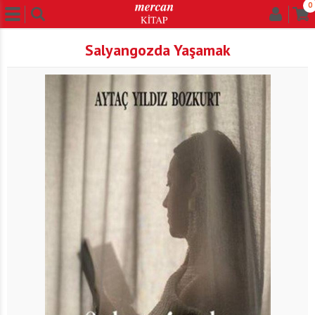
0
Salyangozda Yaşamak