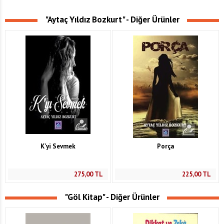
"Aytaç Yıldız Bozkurt" - Diğer Ürünler
K'yi Sevmek
Porça
275,00
TL
225,00
TL
"Göl Kitap" - Diğer Ürünler