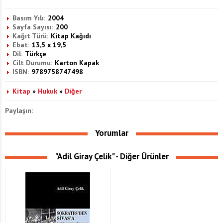
Basım Yılı:
2004
Sayfa Sayısı:
200
Kağıt Türü:
Kitap Kağıdı
Ebat:
13,5 x 19,5
Dil:
Türkçe
Cilt Durumu:
Karton Kapak
ISBN:
9789758747498
Kitap
»
Hukuk
»
Diğer
Paylaşın:
Yorumlar
"Adil Giray Çelik" - Diğer Ürünler