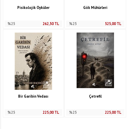
Pisikolojik Öyküler
Gök Mühürleri
%25
262,50
TL
%25
525,00
TL
Bir Garibin Vedası
Çetrefil
%25
225,00
TL
%25
225,00
TL