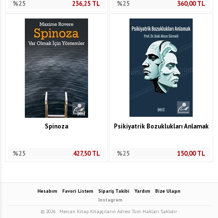
%25
236,25
TL
%25
360,00
TL
Spinoza
Psikiyatrik Bozuklukları Anlamak
%25
427,50
TL
%25
150,00
TL
Hesabım
Favori Listem
Sipariş Takibi
Yardım
Bize Ulaşın
Instagram
© 2026
Mercan Kitap Kitapçıların Adresi Tüm Hakları Saklıdır