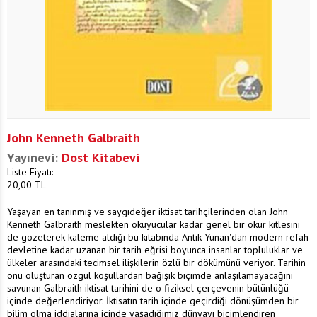
John Kenneth Galbraith
Yayınevi:
Dost Kitabevi
Liste Fiyatı:
20,00
TL
Yaşayan en tanınmış ve saygıdeğer iktisat tarihçilerinden olan John
Kenneth Galbraith meslekten okuyucular kadar genel bir okur kitlesini
de gözeterek kaleme aldığı bu kitabında Antik Yunan'dan modern refah
devletine kadar uzanan bir tarih eğrisi boyunca insanlar topluluklar ve
ülkeler arasındaki tecimsel ilişkilerin özlü bir dökümünü veriyor. Tarihin
onu oluşturan özgül koşullardan bağışık biçimde anlaşılamayacağını
savunan Galbraith iktisat tarihini de o fiziksel çerçevenin bütünlüğü
içinde değerlendiriyor. İktisatın tarih içinde geçirdiği dönüşümden bir
bilim olma iddialarına içinde yaşadığımız dünyayı biçimlendiren