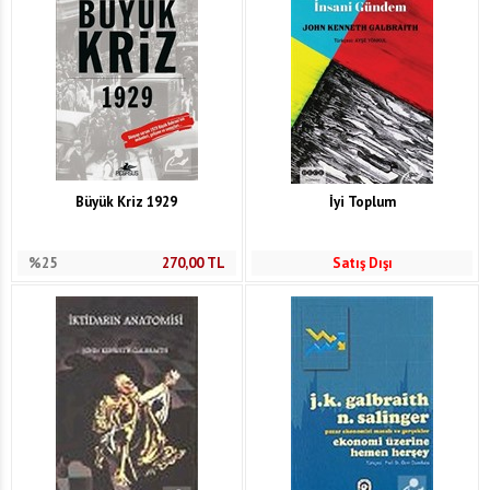
Büyük Kriz 1929
İyi Toplum
%25
270,00
TL
Satış Dışı