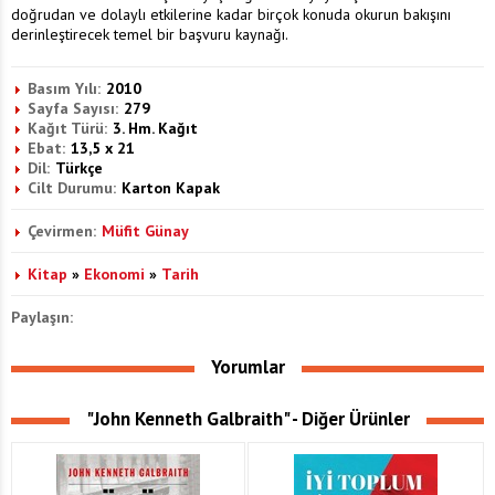
doğrudan ve dolaylı etkilerine kadar birçok konuda okurun bakışını
derinleştirecek temel bir başvuru kaynağı.
Basım Yılı:
2010
Sayfa Sayısı:
279
Kağıt Türü:
3. Hm. Kağıt
Ebat:
13,5 x 21
Dil:
Türkçe
Cilt Durumu:
Karton Kapak
Çevirmen:
Müfit Günay
Kitap
»
Ekonomi
»
Tarih
Paylaşın:
Yorumlar
"John Kenneth Galbraith" - Diğer Ürünler