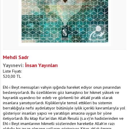
Mehdi Sadr
Yayınevi:
İnsan Yayınları
Liste Fiyatı:
520,00
TL
Ehl-i Beyt mensupları vahyin ışığında hareket ediyor onun pınarından
besleniyorlardı. Bu özelliklerini göz kamaştırıcı bir hikmet yüksek ve
hayranlık uyandırıcı bir edeb ve görkemli bir ahlakî pratik olarak
insanlara yansıtıyorlardı. Kişilikleriyle temsil ettikleri bu sistemin
berraklığıyla nefsi aydınlatıyor bütünüyle iyilik içerikli kavramlarıyla yol
gösteriyor insanları yapıcı ve yaratılışın amacına uygun bir yöne
iletiyorlardı. Bu kitap Kur'an'dan Allah Resulü (s.a.v)'in hadislerinden ve
Ehl-i Beyt imamlarının hikmetli sözlerinden hareketle Allah'ın razı
olduğu bir insan olmanın yollarını gösteriyor. Kitap ahlak ilminin