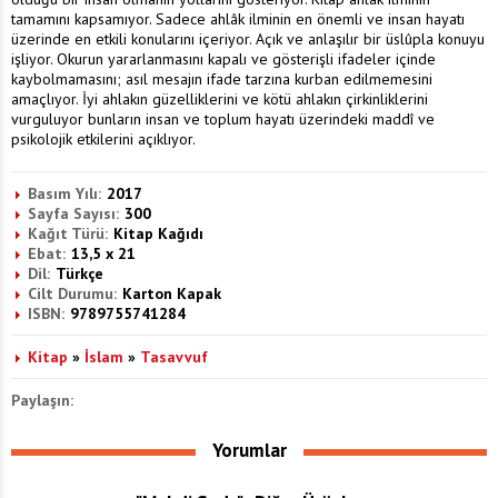
tamamını kapsamıyor. Sadece ahlâk ilminin en önemli ve insan hayatı
üzerinde en etkili konularını içeriyor. Açık ve anlaşılır bir üslûpla konuyu
işliyor. Okurun yararlanmasını kapalı ve gösterişli ifadeler içinde
kaybolmamasını; asıl mesajın ifade tarzına kurban edilmemesini
amaçlıyor. İyi ahlakın güzelliklerini ve kötü ahlakın çirkinliklerini
vurguluyor bunların insan ve toplum hayatı üzerindeki maddî ve
psikolojik etkilerini açıklıyor.
Basım Yılı:
2017
Sayfa Sayısı:
300
Kağıt Türü:
Kitap Kağıdı
Ebat:
13,5 x 21
Dil:
Türkçe
Cilt Durumu:
Karton Kapak
ISBN:
9789755741284
Kitap
»
İslam
»
Tasavvuf
Paylaşın:
Yorumlar