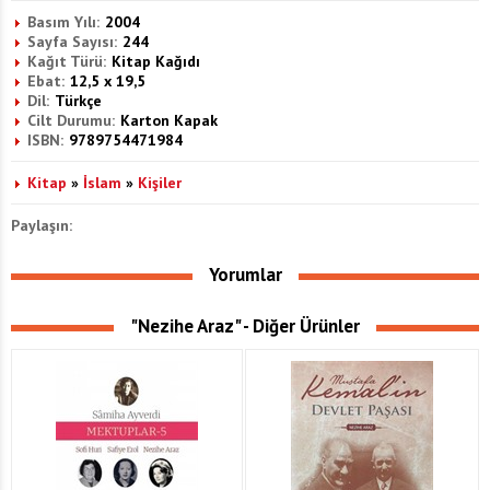
Basım Yılı:
2004
Sayfa Sayısı:
244
Kağıt Türü:
Kitap Kağıdı
Ebat:
12,5 x 19,5
Dil:
Türkçe
Cilt Durumu:
Karton Kapak
ISBN:
9789754471984
Kitap
»
İslam
»
Kişiler
Paylaşın:
Yorumlar
"Nezihe Araz" - Diğer Ürünler