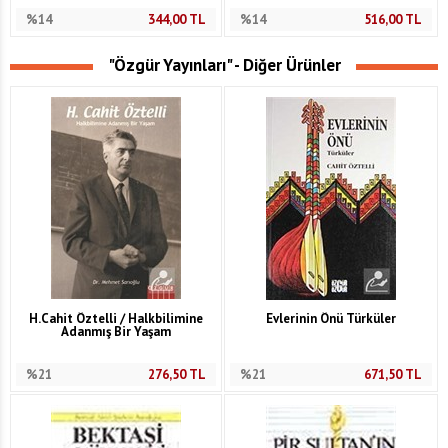
%14
344,00
TL
%14
516,00
TL
"Özgür Yayınları" - Diğer Ürünler
H.Cahit Öztelli / Halkbilimine
Evlerinin Önü Türküler
Adanmış Bir Yaşam
%21
276,50
TL
%21
671,50
TL