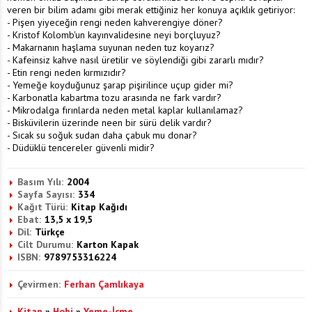
veren bir bilim adamı gibi merak ettiğiniz her konuya açıklık getiriyor:
- Pişen yiyeceğin rengi neden kahverengiye döner?
- Kristof Kolomb'un kayınvalidesine neyi borçluyuz?
- Makarnanın haşlama suyunan neden tuz koyarız?
- Kafeinsiz kahve nasıl üretilir ve söylendiği gibi zararlı mıdır?
- Etin rengi neden kırmızıdır?
- Yemeğe koyduğunuz şarap pişirilince uçup gider mi?
- Karbonatla kabartma tozu arasında ne fark vardır?
- Mikrodalga fırınlarda neden metal kaplar kullanılamaz?
- Bisküvilerin üzerinde neen bir sürü delik vardır?
- Sıcak su soğuk sudan daha çabuk mu donar?
- Düdüklü tencereler güvenli midir?
Basım Yılı:
2004
Sayfa Sayısı:
334
Kağıt Türü:
Kitap Kağıdı
Ebat:
13,5 x 19,5
Dil:
Türkçe
Cilt Durumu:
Karton Kapak
ISBN:
9789753316224
Çevirmen:
Ferhan Çamlıkaya
Kitap
»
Hobi
»
Yeme-İçme