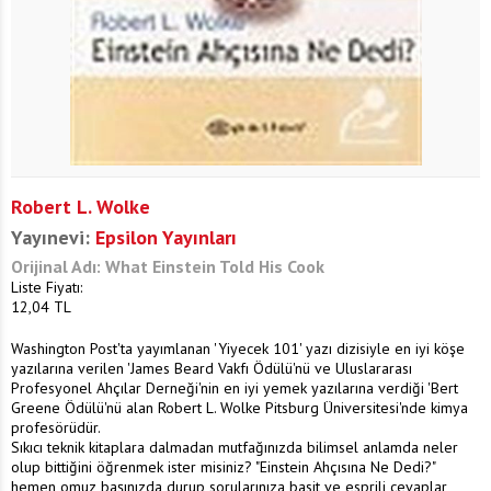
Robert L. Wolke
Yayınevi:
Epsilon Yayınları
Orijinal Adı: What Einstein Told His Cook
Liste Fiyatı:
12,04
TL
Washington Post'ta yayımlanan 'Yiyecek 101' yazı dizisiyle en iyi köşe
yazılarına verilen 'James Beard Vakfı Ödülü'nü ve Uluslararası
Profesyonel Ahçılar Derneği'nin en iyi yemek yazılarına verdiği 'Bert
Greene Ödülü'nü alan Robert L. Wolke Pitsburg Üniversitesi'nde kimya
profesörüdür.
Sıkıcı teknik kitaplara dalmadan mutfağınızda bilimsel anlamda neler
olup bittiğini öğrenmek ister misiniz? "Einstein Ahçısına Ne Dedi?"
hemen omuz başınızda durup sorularınıza basit ve esprili cevaplar