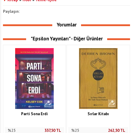
Paylaşın:
Yorumlar
"Epsilon Yayınları" - Diğer Ürünler
Parti Sona Erdi
Sırlar Kitabı
%25
337,50
TL
%25
262,50
TL