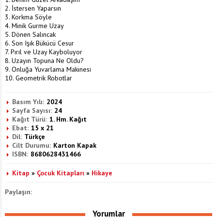
2. İstersen Yaparsın
3. Korkma Söyle
4. Minik Gurme Uzay
5. Dönen Salıncak
6. Son Işık Bükücü Cesur
7. Pırıl ve Uzay Kayboluyor
8. Uzayın Topuna Ne Oldu?
9. Onluğa Yuvarlama Makinesi
10. Geometrik Robotlar
Basım Yılı:
2024
Sayfa Sayısı:
24
Kağıt Türü:
1. Hm. Kağıt
Ebat:
15 x 21
Dil:
Türkçe
Cilt Durumu:
Karton Kapak
ISBN:
8680628431466
Kitap
»
Çocuk Kitapları
»
Hikaye
Paylaşın:
Yorumlar