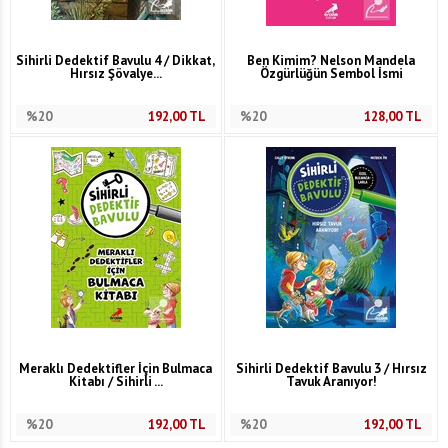
Sihirli Dedektif Bavulu 4 / Dikkat,
Ben Kimim? Nelson Mandela
Hırsız Şövalye...
Özgürlüğün Sembol İsmi
%20
192,00
TL
%20
128,00
TL
Meraklı Dedektifler İçin Bulmaca
Sihirli Dedektif Bavulu 3 / Hırsız
Kitabı / Sihirli ...
Tavuk Aranıyor!
%20
192,00
TL
%20
192,00
TL