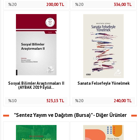
%20
200,00
TL
%20
336,00
TL
Sosyal Bilimler Araştırmaları II
Sanata Felsefeyle Yönelmek
(AYBAK 2019 Eylül...
%10
523,13
TL
%20
240,00
TL
"Sentez Yayım ve Dağıtım (Bursa)" - Diğer Ürünler