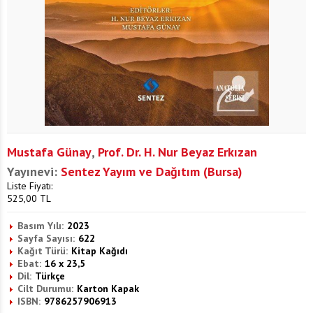
Mustafa Günay
,
Prof. Dr. H. Nur Beyaz Erkızan
Yayınevi:
Sentez Yayım ve Dağıtım (Bursa)
Liste Fiyatı:
525,00
TL
Basım Yılı:
2023
Sayfa Sayısı:
622
Kağıt Türü:
Kitap Kağıdı
Ebat:
16 x 23,5
Dil:
Türkçe
Cilt Durumu:
Karton Kapak
ISBN:
9786257906913