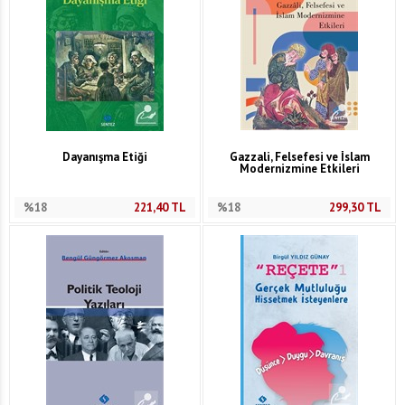
Dayanışma Etiği
Gazzali, Felsefesi ve İslam
Modernizmine Etkileri
%18
221,40
TL
%18
299,30
TL