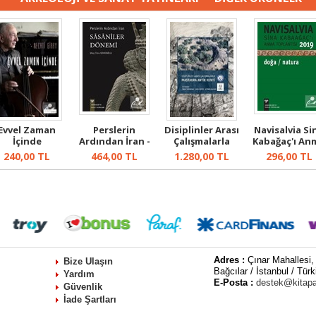
Evvel Zaman
Perslerin
Disiplinler Arası
Navisalvia Si
İçinde
Ardından İran -
Çalışmalarla
Kabağaç'ı An
Sasaniler Döne...
Mastaura ...
Toplantıs..
240,00
TL
464,00
TL
1.280,00
TL
296,00
TL
Adres :
Çınar Mahallesi,
Bize Ulaşın
Bağcılar / İstanbul / Türk
Yardım
E-Posta :
destek@kitap
Güvenlik
İade Şartları