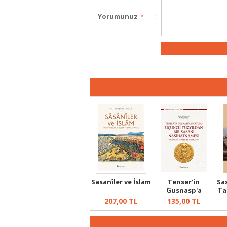
Yorumunuz
*
:
Sasanîler ve İslam
Tenser'in
Sa
Gusnasp'a
Ta
Mektubu: Üçüncü
207,00
TL
135,00
TL
Yüzy...