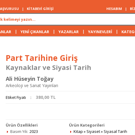
 BAŞVURUSU
|
KİTABEVİ GİRİŞİ
HESABIM
|
Bİ
|
|
|
|
ANLAR
YENİ ÇIKANLAR
YAZARLAR
YAYINEVLERİ
KATEG
Part Tarihine Giriş
Kaynaklar ve Siyasi Tarih
Ali Hüseyin Toğay
Arkeoloji ve Sanat Yayınları
380,00
TL
Etiket Fiyatı
:
Ürün Özellikleri
Ürün Kategorileri
Basım Yılı:
2023
Kitap
»
Siyaset
»
Siyasal Tarih