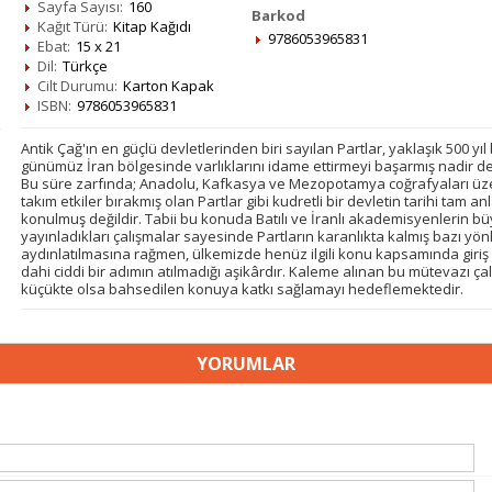
Sayfa Sayısı:
160
Barkod
Kağıt Türü:
Kitap Kağıdı
9786053965831
Ebat:
15 x 21
Dil:
Türkçe
Cilt Durumu:
Karton Kapak
ISBN:
9786053965831
Antik Çağ'ın en güçlü devletlerinden biri sayılan Partlar, yaklaşık 500 yı
günümüz İran bölgesinde varlıklarını idame ettirmeyi başarmış nadir dev
Bu süre zarfında; Anadolu, Kafkasya ve Mezopotamya coğrafyaları üze
takım etkiler bırakmış olan Partlar gibi kudretli bir devletin tarihi tam a
konulmuş değildir. Tabii bu konuda Batılı ve İranlı akademisyenlerin bü
yayınladıkları çalışmalar sayesinde Partların karanlıkta kalmış bazı yön
aydınlatılmasına rağmen, ülkemizde henüz ilgili konu kapsamında giri
dahi ciddi bir adımın atılmadığı aşikârdır. Kaleme alınan bu mütevazı ça
küçükte olsa bahsedilen konuya katkı sağlamayı hedeflemektedir.
YORUMLAR