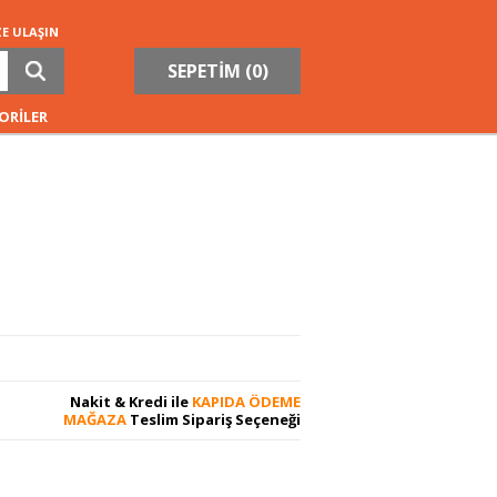
ZE ULAŞIN
SEPETİM (
0
)
ORİLER
Nakit & Kredi ile
KAPIDA ÖDEME
MAĞAZA
Teslim Sipariş Seçeneği