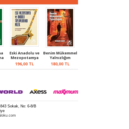
na
Eski Anadolu ve
Benim Mükemmel
ma
Mezopotamya
Yalnızlığım
.
Toplumlarınd...
196,00
TL
180,00
TL
 843 Sokak, No: 6-8/B
iye
aloku.com