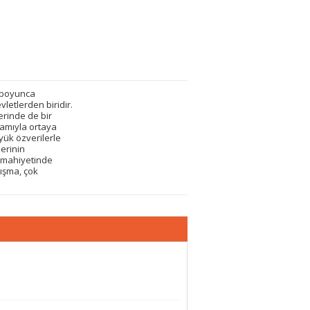
l boyunca
letlerden biridir.
rinde de bir
nlamıyla ortaya
yük özverilerle
lerinin
ş mahiyetinde
lışma, çok