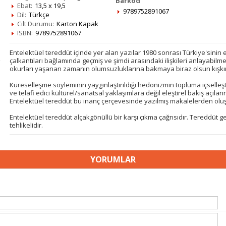
Barkod
Ebat:
13,5 x 19,5
9789752891067
Dil:
Türkçe
Cilt Durumu:
Karton Kapak
ISBN:
9789752891067
Entelektüel tereddüt içinde yer alan yazılar 1980 sonrası Türkiye'sinin e
çalkantıları bağlamında geçmiş ve şimdi arasındaki ilişkileri anlayabil
okurları yaşanan zamanın olumsuzluklarına bakmaya biraz olsun kışkır
Küreselleşme söyleminin yaygınlaştırıldığı hedonizmin topluma içselleş
ve telafi edici kültürel/sanatsal yaklaşımlara değil eleştirel bakış açıl
Entelektüel tereddüt bu inanç çerçevesinde yazılmış makalelerden olu
Entelektüel tereddüt alçakgönüllü bir karşı çıkma çağrısıdır. Tereddüt 
tehlikelidir.
YORUMLAR