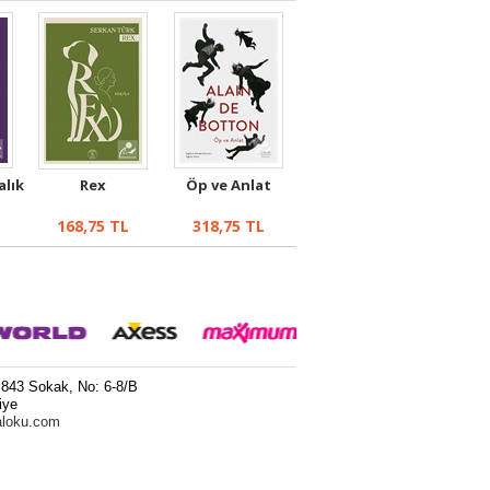
alık
Rex
Öp ve Anlat
168,75
TL
318,75
TL
 843 Sokak, No: 6-8/B
iye
aloku.com