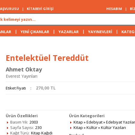
 BAŞVURUSU
|
KİTABEVİ GİRİŞİ
HESABIM
|
Bİ
|
|
|
|
ANLAR
YENİ ÇIKANLAR
YAZARLAR
YAYINEVLERİ
KATEG
Entelektüel Tereddüt
Ahmet Oktay
Everest Yayınları
270,00
TL
Etiket Fiyatı
:
Ürün Özellikleri
Ürün Kategorileri
Basım Yılı:
2003
Kitap
»
Edebiyat
»
Edebiyat Yazılar
Sayfa Sayısı:
230
Kitap
»
Kültür
»
Kültür Yazıları
Kağıt Türü:
Kitap Kağıdı