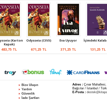
ysseia (Karton
Odysseia (Ciltli)
Eva Uyuyor
İçimdeki Kalab
Kapak)
483,75
TL
671,25
TL
371,25
TL
131,25
TL
Adres :
Çınar Mahallesi,
Bize Ulaşın
Bağcılar / İstanbul / Türk
Yardım
E-Posta :
destek@kitap
Güvenlik
İade Şartları