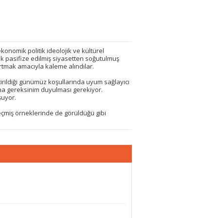
konomik politik ideolojik ve kültürel
mek pasifize edilmiş siyasetten soğutulmuş
tmak amacıyla kaleme alındılar.
tirildiği günümüz koşullarında uyum sağlayıcı
arına gereksinim duyulması gerekiyor.
şuyor.
geçmiş örneklerinde de görüldüğü gibi