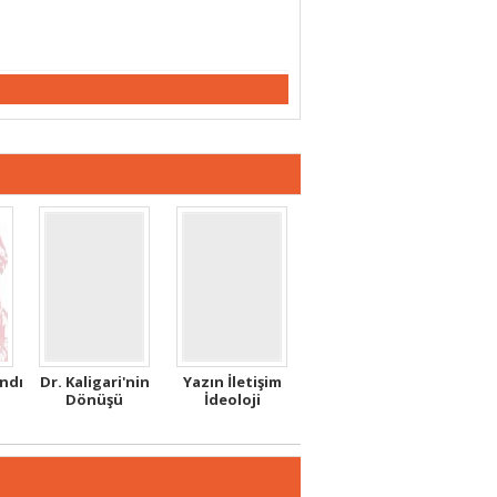
andı
Dr. Kaligari'nin
Yazın İletişim
Dönüşü
İdeoloji