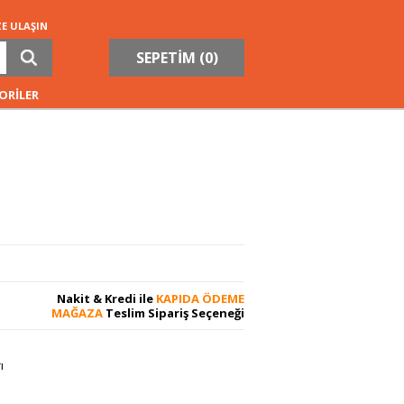
ZE ULAŞIN
SEPETİM (
0
)
ORİLER
Nakit & Kredi ile
KAPIDA ÖDEME
MAĞAZA
Teslim Sipariş Seçeneği
ı