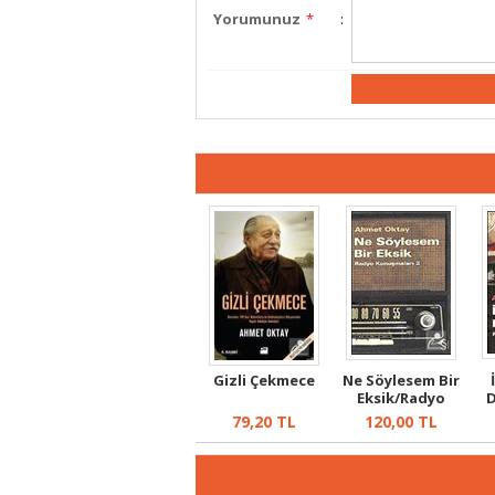
Yorumunuz
*
:
Gizli Çekmece
Ne Söylesem Bir
Eksik/Radyo
Konuşmaları ...
K
79,20
TL
120,00
TL