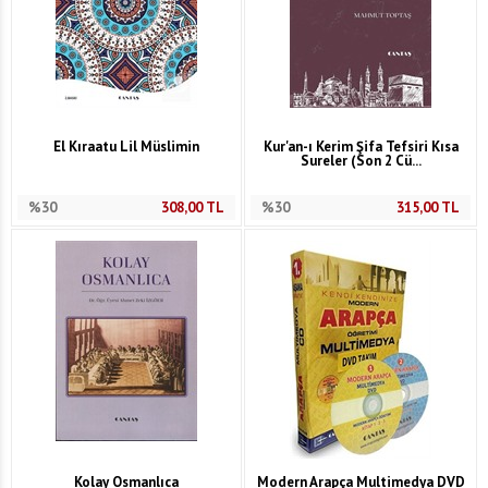
El Kıraatu Lil Müslimin
Kur'an-ı Kerim Şifa Tefsiri Kısa
Sureler (Son 2 Cü...
%30
308,00
TL
%30
315,00
TL
Kolay Osmanlıca
Modern Arapça Multimedya DVD