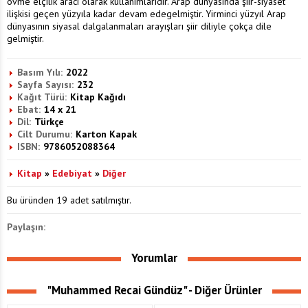
övme elçilik aracı olarak kullanımlarıdır. Arap dünyasında şiir-siyaset
ilişkisi geçen yüzyıla kadar devam edegelmiştir. Yirminci yüzyıl Arap
dünyasının siyasal dalgalanmaları arayışları şiir diliyle çokça dile
gelmiştir.
Basım Yılı:
2022
Sayfa Sayısı:
232
Kağıt Türü:
Kitap Kağıdı
Ebat:
14 x 21
Dil:
Türkçe
Cilt Durumu:
Karton Kapak
ISBN:
9786052088364
Kitap
»
Edebiyat
»
Diğer
Bu üründen 19 adet satılmıştır.
Paylaşın:
Yorumlar
"Muhammed Recai Gündüz" - Diğer Ürünler