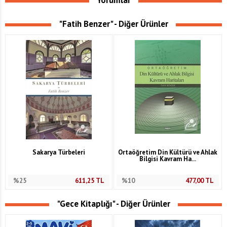
"Fatih Benzer" - Diğer Ürünler
Sakarya Türbeleri
Ortaöğretim Din Kültürü ve Ahlak
Bilgisi Kavram Ha...
%25
611,25
TL
%10
477,00
TL
"Gece Kitaplığı" - Diğer Ürünler