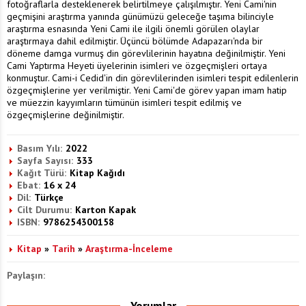
fotoğraflarla desteklenerek belirtilmeye çalışılmıştır. Yeni Cami'nin
geçmişini araştırma yanında günümüzü geleceğe taşıma bilinciyle
araştırma esnasında Yeni Cami ile ilgili önemli görülen olaylar
araştırmaya dahil edilmiştir. Üçüncü bölümde Adapazarı'nda bir
döneme damga vurmuş din görevlilerinin hayatına değinilmiştir. Yeni
Cami Yaptırma Heyeti üyelerinin isimleri ve özgeçmişleri ortaya
konmuştur. Cami-i Cedid'in din görevlilerinden isimleri tespit edilenlerin
özgeçmişlerine yer verilmiştir. Yeni Cami'de görev yapan imam hatip
ve müezzin kayyımların tümünün isimleri tespit edilmiş ve
özgeçmişlerine değinilmiştir.
Basım Yılı:
2022
Sayfa Sayısı:
333
Kağıt Türü:
Kitap Kağıdı
Ebat:
16 x 24
Dil:
Türkçe
Cilt Durumu:
Karton Kapak
ISBN:
9786254300158
Kitap
»
Tarih
»
Araştırma-İnceleme
Paylaşın:
Yorumlar