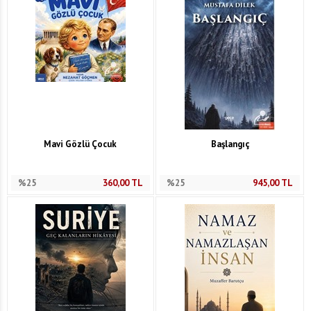
Mavi Gözlü Çocuk
Başlangıç
%25
360,00
TL
%25
945,00
TL