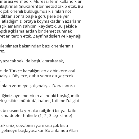
umarası vermedik. Müfessirlerin kullandıkları
laştırmalı (mukâren) bir metod takip ettik. Bu
ak çok önemli bulduğumuz kısımları not
yazdıktan sonra başka görüşlere de yer
 atladığımızı ortaya koymaktadır. Yazarların
i açıklamanın sahibini kaydettik. Bu şekilde
eşitli açıklamalardan bir demet sunmak
tleri tercih ettik. Zayıf hadisleri ve kaynağı
edilebilmesi bakımından bazı önerilerimiz
ız.
li yazacak şekilde boşluk bırakarak,
 de Türkçe karşılığını en az bir kere asıl
zmalıyız. Böylece, daha sonra da geçecek
.
r anlam vermeye çalışmalıyız. Daha sonra
iğimiz ayet metninin altındaki boşluğun ilk
ek şekilde, mübtedâ, haber, fail, mef'ul gibi
bu kısımda yer alan bilgileri bir ya da iki
maddeler halinde (1., 2., 3. ..şeklinde)
ceksiniz, sevabının yanı sıra çok kısa
ine gelmeye başlayacaktır. Bu anlamda Allah