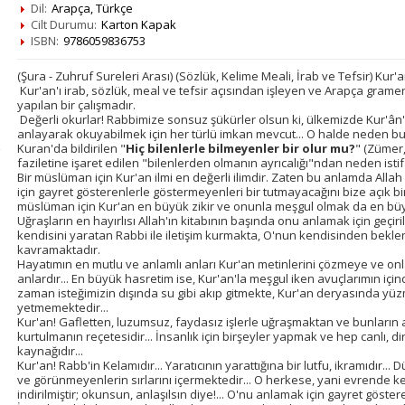
Dil:
Arapça, Türkçe
Cilt Durumu:
Karton Kapak
ISBN:
9786059836753
(Şura - Zuhruf Sureleri Arası) (Sözlük, Kelime Meali, İrab ve Tefsir) Kur'
Kur'an'ı irab, sözlük, meal ve tefsir açısından işleyen ve Arapça gramer 
yapılan bir çalışmadır.
Değerli okurlar! Rabbimize sonsuz şükürler olsun ki, ülkemizde Kur'ân'ı 
anlayarak okuyabilmek için her türlü imkan mevcut... O halde neden 
Kuran'da bildirilen "
Hiç bilenlerle bilmeyenler bir olur mu?
" (Zümer,
faziletine işaret edilen "bilenlerden olmanın ayrıcalığı"ndan neden ist
Bir müslüman için Kur'an ilmi en değerli ilimdir. Zaten bu anlamda Allah
için gayret gösterenlerle göstermeyenleri bir tutmayacağını bize açık bir
müslüman için Kur'an en büyük zikir ve onunla meşgul olmak da en büyü
Uğraşların en hayırlısı Allah'ın kitabının başında onu anlamak için geçi
kendisini yaratan Rabbi ile iletişim kurmakta, O'nun kendisinden bekl
kavramaktadır.
Hayatımın en mutlu ve anlamlı anları Kur'an metinlerini çözmeye ve onla
anlardır... En büyük hasretim ise, Kur'an'la meşgul iken avuçlarımın içi
zaman isteğimizin dışında su gibi akıp gitmekte, Kur'an deryasında yüzm
yetmemektedir...
Kur'an! Gafletten, luzumsuz, faydasız işlerle uğraşmaktan ve bunların
kurtulmanın reçetesidir... İnsanlık için birşeyler yapmak ve hep canlı, d
kaynağıdır...
Kur'an! Rabb'in Kelamıdır... Yaratıcının yarattığına bir lutfu, ikramıdır...
ve görünmeyenlerin sırlarını içermektedir... O herkese, yani evrende 
indirilmiştir; okunsun, anlaşılsın diye!... O'nu anlamak için gayret göster