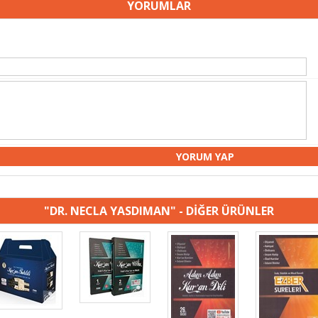
YORUMLAR
"DR. NECLA YASDIMAN" - DİĞER ÜRÜNLER