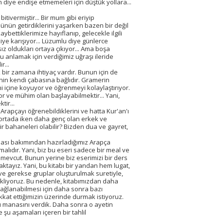
diye endişe etmemeleri için düştük yollara...
tivermiştir... Bir mum gibi eriyip
Günün getirdiklerini yaşarken bazen bir değil
ettiklerimize hayıflanıp, gelecekle ilgili
ye karışıyor... Lüzumlu diye günlerce
oldukları ortaya çıkıyor... Ama boşa
u anlamak için verdiğimiz uğraşı ileride
r...
k bir zamana ihtiyaç vardır. Bunun için de
inin kendi çabasına bağlıdır. Gramerin
i içine koyuyor ve öğrenmeyi kolaylaştırıyor.
or ve mühim olan başlayabilmektir... Yani,
tir...
Arapçayı öğrenebildiklerini ve hatta Kur'an'ı
 ortada iken daha genç olan erkek ve
 bahaneleri olabilir? Bizden dua ve gayret,
lması bakımından hazırladığımız Arapça
alıdır. Yani, biz bu eseri sadece bir meal ve
a mevcut. Bunun yerine biz eserimizi bir ders
maktayız. Yani, bu kitabı bir yandan hem lugat,
ve gerekse gruplar oluşturulmak suretiyle,
 bekliyoruz. Bu nedenle, kitabımızdan daha
sağlanabilmesi için daha sonra bazı
kkat ettiğimizin üzerinde durmak istiyoruz.
u manasını verdik. Daha sonra o ayetin
 şu aşamaları içeren bir tahlil