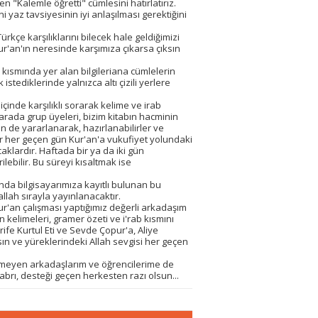
 "Kalemle öğretti" cümlesini hatırlatırız.
 yaz tavsiyesinin iyi anlaşılması gerektiğini
çe karşılıklarını bilecek hale geldiğimizi
ur'an'ın neresinde karşımıza çıkarsa çıksın
kısmında yer alan bilgileriana cümlelerin
 istediklerinde yalnızca altı çizili yerlere
çinde karşılıklı sorarak kelime ve irab
 arada grup üyeleri, bizim kitabın hacminin
 de yararlanarak, hazırlanabilirler ve
ar her geçen gün Kur'an'a vukufiyet yolundaki
klardır. Haftada bir ya da iki gün
ilebilir. Bu süreyi kısaltmak ise
anda bilgisayarımıza kayıtlı bulunan bu
aallah sırayla yayınlanacaktır.
ur'an çalışması yaptığımız değerli arkadaşım
 kelimeleri, gramer özeti ve i'rab kısmını
ife Kurtul Eti ve Sevde Çopur'a, Aliye
ın ve yüreklerindeki Allah sevgisi her geçen
gemeyen arkadaşlarım ve öğrencilerime de
brı, desteği geçen herkesten razı olsun...