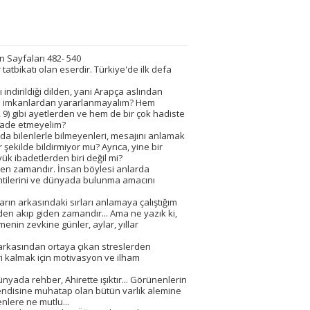
an Sayfaları 482- 540
tatbikatı olan eserdir. Türkiye'de ilk defa
indirildiği dilden, yani Arapça aslından
bu imkanlardan yararlanmayalım? Hem
 9) gibi ayetlerden ve hem de bir çok hadiste
ifade etmeyelim?
 da bilenlerle bilmeyenleri, mesajını anlamak
 şekilde bildirmiyor mu? Ayrıca, yine bir
k ibadetlerden biri değil mi?
rilen zamandır. İnsan böylesi anlarda
entilerini ve dünyada bulunma amacını
rın arkasındaki sırları anlamaya çalıştığım
nden akıp giden zamandır... Ama ne yazık ki,
enin zevkine günler, aylar, yıllar
 arkasından ortaya çıkan streslerden
iri kalmak için motivasyon ve ilham
 Dünyada rehber, Ahirette ışıktır... Görünenlerin
kendisine muhatap olan bütün varlık alemine
enlere ne mutlu...