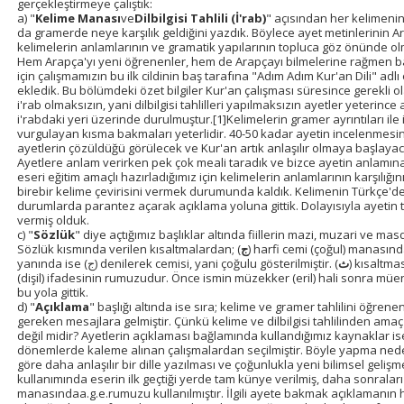
gerçekleştirmeye çalıştık:
a) "
Kelime Manası
ve
Dilbilgisi Tahlili (İ'rab)
" açısından her kelimenin
da gramerde neye karşılık geldiğini yazdık. Böylece ayet metinlerinin Ara
kelimelerin anlamlarının ve gramatik yapılarının topluca göz önünde ol
Hem Arapça'yı yeni öğrenenler, hem de Arapçayı bilmelerine rağmen b
için çalışmamızın bu ilk cildinin baş tarafına "Adım Adım Kur'an Dili" adl
ekledik. Bu bölümdeki özet bilgiler Kur'an çalışması süresince gerekli o
i'rab olmaksızın, yani dilbilgisi tahlilleri yapılmaksızın ayetler yeterin
i'rabdaki yeri üzerinde durulmuştur.[1]Kelimelerin gramer ayrıntıları ile
vurgulayan kısma bakmaları yeterlidir. 40-50 kadar ayetin incelenmesin
ayetlerin çözüldüğü görülecek ve Kur'an artık anlaşılır olmaya başlayac
Ayetlere anlam verirken pek çok meali taradık ve bizce ayetin anlamına
eseri eğitim amaçlı hazırladığımız için kelimelerin anlamlarının karşıl
birebir kelime çevirisini vermek durumunda kaldık. Kelimenin Türkçe'
durumlarda parantez açarak açıklama yoluna gittik. Dolayısıyla ayetin 
vermiş olduk.
c) "
Sözlük
" diye açtığımız başlıklar altında fiillerin mazi, muzari ve mas
Sözlük kısmında verilen kısaltmalardan; (
ج
) harfi cemi (çoğul) manasında
yanında ise (ج) denilerek cemisi, yani çoğulu gösterilmiştir. (
ث
) kısaltm
(dişil) ifadesinin rumuzudur. Önce ismin müzekker (eril) hali sonra müe
bu yola gittik.
d) "
Açıklama
" başlığı altında ise sıra; kelime ve gramer tahlilini öğrene
gereken mesajlara gelmiştir. Çünkü kelime ve dilbilgisi tahlilinden ama
değil midir? Ayetlerin açıklaması bağlamında kullandığımız kaynaklar is
dönemlerde kaleme alınan çalışmalardan seçilmiştir. Böyle yapma nedeni
göre daha anlaşılır bir dille yazılması ve çoğunlukla yeni bilimsel geliş
kullanımında eserin ilk geçtiği yerde tam künye verilmiş, daha sonraları 
manasındaa.g.e.rumuzu kullanılmıştır. İlgili ayete bakmak açıklamanın h