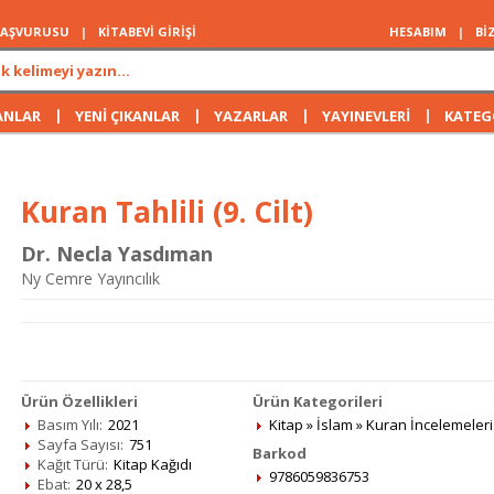
 BAŞVURUSU
|
KİTABEVİ GİRİŞİ
HESABIM
|
Bİ
|
|
|
|
ANLAR
YENİ ÇIKANLAR
YAZARLAR
YAYINEVLERİ
KATEG
Kuran Tahlili (9. Cilt)
Dr. Necla Yasdıman
Ny Cemre Yayıncılık
Ürün Özellikleri
Ürün Kategorileri
Basım Yılı:
2021
Kitap
»
İslam
»
Kuran İncelemeleri
Sayfa Sayısı:
751
Barkod
Kağıt Türü:
Kitap Kağıdı
9786059836753
Ebat:
20 x 28,5