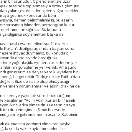
aların bir ürünüdür. Öğrencilerimizle uzun
kapak arasında toplanmasıyla ortaya çıkmıştır.
olan yakın çevremizden gelen yoğun istekler,
biraraya getirmek konusunda beni
ayısıyla, hemen belirtmeliyim ki, bu eserin
ımız sırasında bilmeden herhangi bir kusur
 merhametine sığınırız. Bu konuda
a çalıştığımızı söylemekten başka da
maya nasıl cesaret ediyorsun?" diyerek
e Kur'an'ı dilbilgisi açısından baştan sona
ir esere ihtiyaç duymamız, bu konuda bir
 sırasında daha ziyade boşluğunu
erinde yoğunlaştık. Ayetlerin tefsirlerine yer
damlarının görüşlerine yer verdik. Ama şunu
ndi görüşlerimize de yer verdik. Ayetlere bir
mediği bir gerçektir. Türkçe'de ise Fatiha'dan
eğildir. Bize de nasip olup olmayacağı
dan yeniden yorumlanmalı ve asrın idrakine de
irmi seneye yakın bir süredir okuttuğum
le karşılanan "Adım Adım Kur'an Dili" isimli
eyen ikinci adım olmasıdır. O eserin ortaya
k için dua etmişimdir. Şimdi bu eserle
ümü yerine getirememenin aczi ile, Rabbimin
rak okumasına yardımcı olmaktan başka
sağda solda vakit kaybetmemeleri, bir