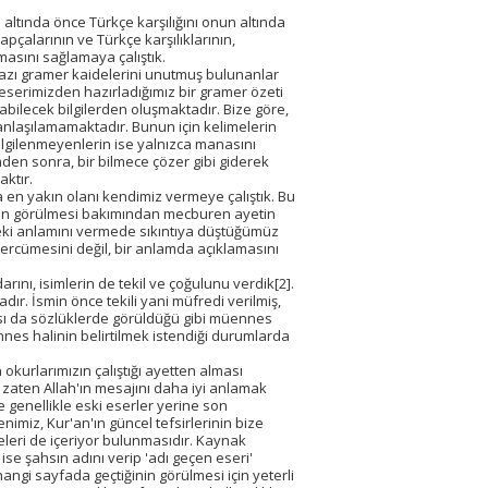
 altında önce Türkçe karşılığını onun altında
pçalarının ve Türkçe karşılıklarının,
masını sağlamaya çalıştık.
azı gramer kaidelerini unutmuş bulunanlar
ı eserimizden hazırladığımız bir gramer özeti
labilecek bilgilerden oluşmaktadır. Bize göre,
ce anlaşılamamaktadır. Bunun için kelimelerin
 ilgilenmeyenlerin ise yalnızca manasını
den sonra, bir bilmece çözer gibi giderek
aktır.
 en yakın olanı kendimiz vermeye çalıştık. Bu
ığının görülmesi bakımından mecburen ayetin
deki anlamını vermede sıkıntıya düştüğümüz
tercümesini değil, bir anlamda açıklamasını
darını, isimlerin de tekil ve çoğulunu verdik[2].
dır. İsmin önce tekili yani müfredi verilmiş,
ası da sözlüklerde görüldüğü gibi müennes
nnes halinin belirtilmek istendiği durumlarda
n okurlarımızın çalıştığı ayetten alması
ç zaten Allah'ın mesajını daha iyi anlamak
e genellikle eski eserler yerine son
miz, Kur'an'ın güncel tefsirlerinin bize
meleri de içeriyor bulunmasıdır. Kaynak
ise şahsın adını verip 'adı geçen eseri'
angi sayfada geçtiğinin görülmesi için yeterli