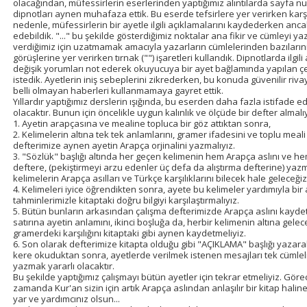
olacağından, müfessirlerin eserlerinden yaptığımız alıntılarda sayfa n
dipnotları aynen muhafaza ettik. Bu eserde tefsirlere yer verirken karşı
nedenle, müfessirlerin bir ayetle ilgili açıklamalarını kaydederken anc
edebildik. "..." bu şekilde gösterdiğimiz noktalar ana fikir ve cümleyi 
verdiğimiz için uzatmamak amacıyla yazarların cümlelerinden bazılarını
görüşlerine yer verirken tırnak ("") işaretleri kullandık. Dipnotlarda ilgil
değişik yorumları not ederek okuyucuya bir ayet bağlamında yapılan ç
istedik. Ayetlerin iniş sebeplerini zikrederken, bu konuda güvenilir rivaye
belli olmayan haberleri kullanmamaya gayret ettik.
Yıllardır yaptığımız derslerin ışığında, bu eserden daha fazla istifade 
olacaktır. Bunun için öncelikle uygun kalınlık ve ölçüde bir defter almalıy
1. Ayetin arapçasına ve mealine topluca bir göz attıktan sonra,
2. Kelimelerin altına tek tek anlamlarını, gramer ifadesini ve toplu mea
defterimize aynen ayetin Arapça orjinalini yazmalıyız.
3. "Sözlük" başlığı altında her geçen kelimenin hem Arapça aslını ve hem
deftere, (pekiştirmeyi arzu edenler üç defa da alıştırma defterine) ya
kelimelerin Arapça asılları ve Türkçe karşılıklarını bilecek hale geleceğiz
4. Kelimeleri iyice öğrendikten sonra, ayete bu kelimeler yardımıyla bi
tahminlerimizle kitaptaki doğru bilgiyi karşılaştırmalıyız.
5. Bütün bunların arkasından çalışma defterimizde Arapça aslını kaydett
satırına ayetin anlamını, ikinci boşluğa da, herbir kelimenin altına gelec
gramerdeki karşılığını kitaptaki gibi aynen kaydetmeliyiz.
6. Son olarak defterimize kitapta olduğu gibi "AÇIKLAMA" başlığı yazarak 
kere okuduktan sonra, ayetlerde verilmek istenen mesajları tek cümlelik 
yazmak yararlı olacaktır.
Bu şekilde yaptığımız çalışmayı bütün ayetler için tekrar etmeliyiz. Göre
zamanda Kur'an sizin için artık Arapça aslından anlaşılır bir kitap hal
yar ve yardımcınız olsun...