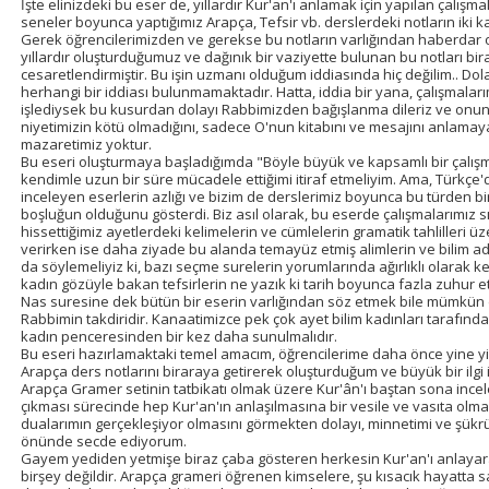
İşte elinizdeki bu eser de, yıllardır Kur'an'ı anlamak için yapılan çalışm
seneler boyunca yaptığımız Arapça, Tefsir vb. derslerdeki notların iki 
Gerek öğrencilerimizden ve gerekse bu notların varlığından haberdar 
yıllardır oluşturduğumuz ve dağınık bir vaziyette bulunan bu notları 
cesaretlendirmiştir. Bu işin uzmanı olduğum iddiasında hiç değilim.. Dol
herhangi bir iddiası bulunmamaktadır. Hatta, iddia bir yana, çalışmalar
işlediysek bu kusurdan dolayı Rabbimizden bağışlanma dileriz ve onun
niyetimizin kötü olmadığını, sadece O'nun kitabını ve mesajını anlamay
mazaretimiz yoktur.
Bu eseri oluşturmaya başladığımda "Böyle büyük ve kapsamlı bir çalış
kendimle uzun bir süre mücadele ettiğimi itiraf etmeliyim. Ama, Türkçe'd
inceleyen eserlerin azlığı ve bizim de derslerimiz boyunca bu türden b
boşluğun olduğunu gösterdi. Biz asıl olarak, bu eserde çalışmalarımız
hissettiğimiz ayetlerdeki kelimelerin ve cümlelerin gramatik tahlilleri üz
verirken ise daha ziyade bu alanda temayüz etmiş alimlerin ve bilim a
da söylemeliyiz ki, bazı seçme surelerin yorumlarında ağırlıklı olarak ke
kadın gözüyle bakan tefsirlerin ne yazık ki tarih boyunca fazla zuhur et
Nas suresine dek bütün bir eserin varlığından söz etmek bile mümkün d
Rabbimin takdiridir. Kanaatimizce pek çok ayet bilim kadınları tarafın
kadın penceresinden bir kez daha sunulmalıdır.
Bu eseri hazırlamaktaki temel amacım, öğrencilerime daha önce yine y
Arapça ders notlarını biraraya getirerek oluşturduğum ve büyük bir ilgi i
Arapça Gramer setinin tatbikatı olmak üzere Kur'ân'ı baştan sona incel
çıkması sürecinde hep Kur'an'ın anlaşılmasına bir vesile ve vasıta olma
dualarımın gerçekleşiyor olmasını görmekten dolayı, minnetimi ve şükr
önünde secde ediyorum.
Gayem yediden yetmişe biraz çaba gösteren herkesin Kur'an'ı anlaya
birşey değildir. Arapça grameri öğrenen kimselere, şu kısacık hayatta 