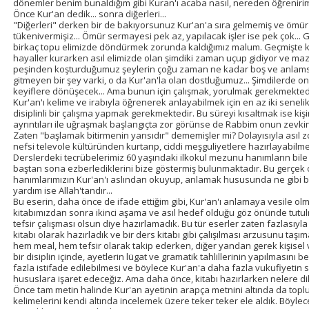
dönemler benim bunaldığım gibi Kuran'ı acaba nasıl, nereden öğrenirim 
Önce Kur'an dedik... sonra diğerleri...
"Diğerleri" derken bir de bakıyorsunuz Kur'an'a sıra gelmemiş ve ömür bi
tükenivermişiz... Ömür sermayesi pek az, yapılacak işler ise pek çok... 
birkaç topu elimizde döndürmek zorunda kaldığımız malum. Geçmişte kayb
hayaller kurarken asıl elimizde olan şimdiki zaman uçup gidiyor ve mazi
peşinden koşturduğumuz şeylerin çoğu zaman ne kadar boş ve anlamsız 
gitmeyen bir şey varki, o da Kur'an'la olan dostluğumuz... Şimdilerde on
keyiflere dönüşecek... Ama bunun için çalışmak, yorulmak gerekmektedi
Kur'an'ı kelime ve irabıyla öğrenerek anlayabilmek için en az iki seneli
disiplinli bir çalışma yapmak gerekmektedir. Bu süreyi kısaltmak ise kiş
ayrıntıları ile uğraşmak başlangıçta zor görünse de Rabbim onun zevkin
Zaten "başlamak bitirmenin yarısıdır" dememişler mi? Dolayısıyla asıl z
nefsi televole kültüründen kurtarıp, ciddi meşguliyetlere hazırlayabilmek
Derslerdeki tecrübelerimiz 60 yaşındaki ilkokul mezunu hanımların bile 
baştan sona ezberlediklerini bize göstermiş bulunmaktadır. Bu gerçek
hanımlarımızın Kur'an'ı aslından okuyup, anlamak hususunda ne gibi bir
yardım ise Allah'tandır...
Bu eserin, daha önce de ifade ettiğim gibi, Kur'an'ı anlamaya vesile o
kitabımızdan sonra ikinci aşama ve asıl hedef olduğu göz önünde tutulm
tefsir çalışması olsun diye hazırlamadık. Bu tür eserler zaten fazlasıyl
kitabı olarak hazırladık ve bir ders kitabı gibi çalışılması arzusunu taşı
hem meal, hem tefsir olarak takip ederken, diğer yandan gerek kişisel 
bir disiplin içinde, ayetlerin lügat ve gramatik tahlillerinin yapılmasını
fazla istifade edilebilmesi ve böylece Kur'an'a daha fazla vukufiyetin 
hususlara işaret edeceğiz. Ama daha önce, kitabı hazırlarken nelere di
Önce tam metin halinde Kur'an ayetinin arapça metnini altında da topl
kelimelerini kendi altında incelemek üzere teker teker ele aldık. Böylece