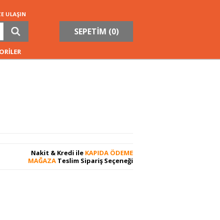
ZE ULAŞIN
SEPETİM (
0
)
ORİLER
Nakit & Kredi ile
KAPIDA ÖDEME
MAĞAZA
Teslim Sipariş Seçeneği