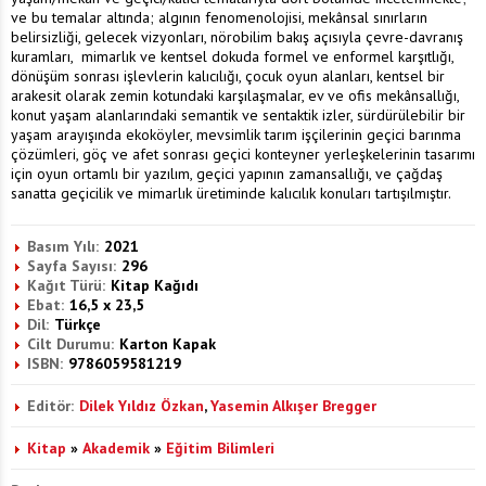
ve bu temalar altında; algının fenomenolojisi, mekânsal sınırların
belirsizliği, gelecek vizyonları, nörobilim bakış açısıyla çevre-davranış
kuramları, mimarlık ve kentsel dokuda formel ve enformel karşıtlığı,
dönüşüm sonrası işlevlerin kalıcılığı, çocuk oyun alanları, kentsel bir
arakesit olarak zemin kotundaki karşılaşmalar, ev ve ofis mekânsallığı,
konut yaşam alanlarındaki semantik ve sentaktik izler, sürdürülebilir bir
yaşam arayışında ekoköyler, mevsimlik tarım işçilerinin geçici barınma
çözümleri, göç ve afet sonrası geçici konteyner yerleşkelerinin tasarımı
için oyun ortamlı bir yazılım, geçici yapının zamansallığı, ve çağdaş
sanatta geçicilik ve mimarlık üretiminde kalıcılık konuları tartışılmıştır.
Basım Yılı:
2021
Sayfa Sayısı:
296
Kağıt Türü:
Kitap Kağıdı
Ebat:
16,5 x 23,5
Dil:
Türkçe
Cilt Durumu:
Karton Kapak
ISBN:
9786059581219
Editör:
Dilek Yıldız Özkan
,
Yasemin Alkışer Bregger
Kitap
»
Akademik
»
Eğitim Bilimleri