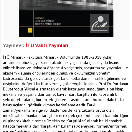
Yayınevi:
İTÜ Vakfı Yayınları
İTÜ Mimarlık Fakültesi, Mimarlık Bölümü'nde 1985-2018 yılları
arasındaki otuz üç yıl süren akademik yaşamında çok sayıda lisans,
yüksek lisans ve doktora öğrencisi yetiştirmiş, araştırma ve yayımları ile
akademik alanın öncülerinden olmuş, ve okulumuzun yönetim
kadrosunda da görev alarak çok farklı kollardan mimarlık eğitimine ve
disiplinine değerli katkılar vermiş çok sevgili Hocamız Prof.Dr. Yurdanur
Dülgeroğlu Yüksel'e armağan olarak hazırlayıp sunduğumuz bu kitap,
mekâna ve yaşama dair temel kavramları, karşıtları ile kapsamlı bir
şekilde ele alarak, kuram, eleştiri ve araştırmalarla bu konudaki farklı
bakış açılarını görünür kılmayı hedeflemektedir. Farklı
zaman/yer/anlam/algı/vb. düzlemlerde karşıtlıklarla örülü olan
mekânsal katmanların tartışılabilecek pek çok potansiyeli barındırdığını
düşünerek kitabın teması "Mekân ve Karşıtlıklar" olarak belirlenmiştir.
Kitapta "mekân"a dair "karşıtlıklar" kuramsal/deneysel, formel/enformel,
yaşam/mekân ve geçici/kalıcı temalarıyla dört bölümde incelenmekte;