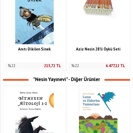
Anıtı Dikilen Sinek
Aziz Nesin 28'li Öykü Seti
%22
213,72
TL
%22
6.477,12
TL
"Nesin Yayınevi" - Diğer Ürünler