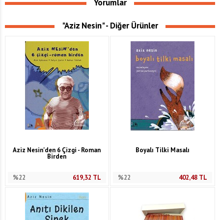
Yorumlar
"Aziz Nesin" - Diğer Ürünler
Aziz Nesin'den 6 Çizgi - Roman
Boyalı Tilki Masalı
Birden
%22
619,32
TL
%22
402,48
TL