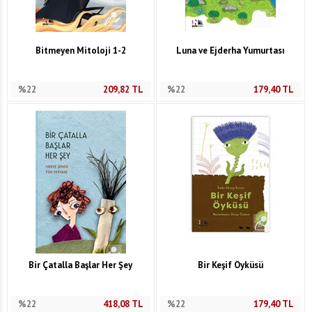
Bitmeyen Mitoloji 1-2
Luna ve Ejderha Yumurtası
%22
209,82
TL
%22
179,40
TL
Bir Çatalla Başlar Her Şey
Bir Keşif Öyküsü
%22
418,08
TL
%22
179,40
TL