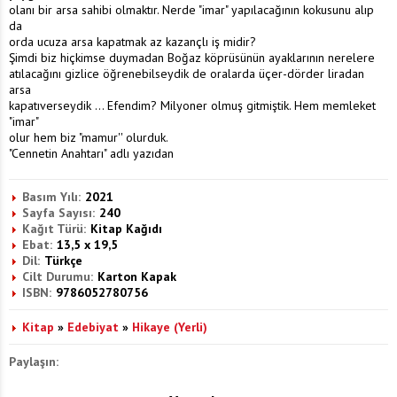
olanı bir arsa sahibi olmaktır. Nerde "imar" yapılacağının kokusunu alıp
da
orda ucuza arsa kapatmak az kazançlı iş midir?
Şimdi biz hiçkimse duymadan Boğaz köprüsünün ayaklarının nerelere
atılacağını gizlice öğrenebilseydik de oralarda üçer-dörder liradan
arsa
kapatıverseydik ... Efendim? Milyoner olmuş gitmiştik. Hem memleket
"imar"
olur hem biz "mamur'' olurduk.
"Cennetin Anahtarı" adlı yazıdan
Basım Yılı:
2021
Sayfa Sayısı:
240
Kağıt Türü:
Kitap Kağıdı
Ebat:
13,5 x 19,5
Dil:
Türkçe
Cilt Durumu:
Karton Kapak
ISBN:
9786052780756
Kitap
»
Edebiyat
»
Hikaye (Yerli)
Paylaşın: