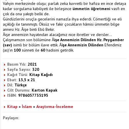
Vahyin merkezinde oluşu; parlak zeka kuvvetli bir hafıza en ince detaya
kadar sorgulama kabiliyeti ile birleşince
ümmetin öğretmeni
vasfı en
çok da ona yakıştı belki de.
Gündüzlerini oruçla gecelerini namazla ihya ederdi. Cömertliği ve eli
açıklığı ile tanınmıştı. Öksüz ve fakir çocukların hâmisi ümmetin bilge
annesi Hz. Âişe binti Ebû Bekir.
Âişe annemizin hayatından alacağımız nice ibretler ve dersler...
Çalışmamızın son bölümüne Â
işe Annemizin Dilinden Hz. Peygamber
(sav)
isimli bir bölüm ilave ettik. Â
işe Annemizin Dilinden
Efendimiz
(as)'ın
100
sünneti ile
60
hadisini getirdik.
Basım Yılı:
2021
Sayfa Sayısı:
320
Kağıt Türü:
Kitap Kağıdı
Ebat:
13,5 x 21
Dil:
Türkçe
Cilt Durumu:
Karton Kapak
ISBN:
9786057735195
Kitap
»
İslam
»
Araştırma-İnceleme
Paylaşın: