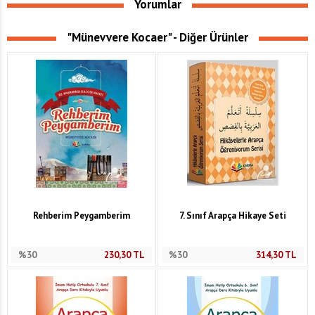
Yorumlar
"Münevvere Kocaer" - Diğer Ürünler
Rehberim Peygamberim
7. Sınıf Arapça Hikaye Seti
%30
230,30
TL
%30
314,30
TL