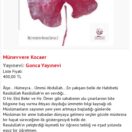
Münevvere Kocaer
Yayınevi:
Gonca Yayınevi
Liste Fiyatı:
400,00
TL
Âişe... Hümeyra... Ümmü Abdullah... En yakışanı belki de Habibetü
Rasûlüllah Rasûlüllah'ın en sevdiği...
O Hz. Ebû Bekir ve Hz. Ömer gibi sahabenin ulu çınarlarının bile
bilgisine baş vurma ihtiyacı duyduğu ümmetin bilgi kaynağı idi.
Müslümanların sayısının yeni yeni artmaya başladığı günlerde
Müslüman bir anne babadan dünyaya gelmesi seçkin gözde müstesna
bir hayat süreceğinin ilk göstergesiydi belki de.
Rasulullah'ın yetiştirdiği kıymetli bir öğrenci tebliğ ve irşad yolunda
eşsiz bir öğretmen.