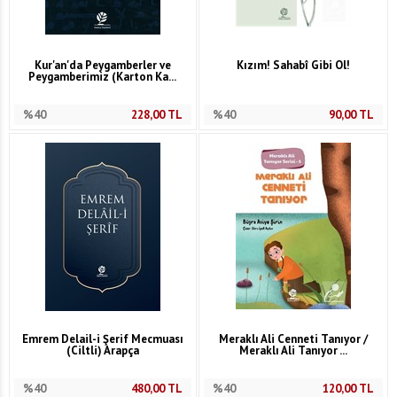
Kur'an'da Peygamberler ve
Kızım! Sahabî Gibi Ol!
Peygamberimiz (Karton Ka...
%40
228,00
TL
%40
90,00
TL
Emrem Delail-i Şerif Mecmuası
Meraklı Ali Cenneti Tanıyor /
(Ciltli) Arapça
Meraklı Ali Tanıyor ...
%40
480,00
TL
%40
120,00
TL