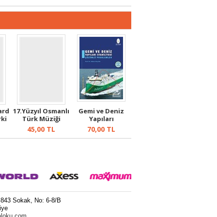
ard
17.Yüzyıl Osmanlı
Gemi ve Deniz
ki
Türk Müziği
Yapıları
Araştırma ...
Stabilitesi
45,00
TL
70,00
TL
Çözüm...
 843 Sokak, No: 6-8/B
iye
aloku.com