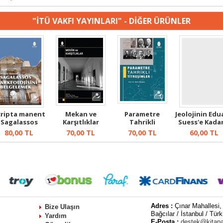
"İTÜ VAKFI YAYINLARI" - DİĞER ÜRÜNLER
cripta manent
Mekan ve
Parametre
Jeolojinin Edu
Sagalassos
Karşıtlıklar
Tahrikli
Suess'e Kadar
rkeolojisini ...
Titreşimler
Kısa T...
80,00
TL
70,00
TL
70,00
TL
60,00
TL
Adres :
Çınar Mahallesi,
Bize Ulaşın
Bağcılar / İstanbul / Türk
Yardım
E-Posta :
destek@kitap