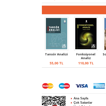
Tansör Analizi
Fonksiyonel
S
Analiz
A
55,00
TL
110,00
TL
Ana Sayfa
Çok Satanlar