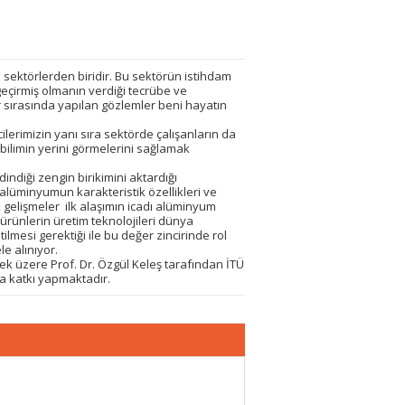
sektörlerden biridir. Bu sektörün istihdam
eçirmiş olmanın verdiği tecrübe ve
ar sırasında yapılan gözlemler beni hayatın
lerimizin yanı sıra sektörde çalışanların da
ilimin yerini görmelerini sağlamak
diği zengin birikimini aktardığı
lüminyumun karakteristik özellikleri ve
 gelişmeler ilk alaşımın icadı alüminyum
n ürünlerin üretim teknolojileri dünya
lmesi gerektiği ile bu değer zincirinde rol
e alınıyor.
ek üzere Prof. Dr. Özgül Keleş tarafından İTÜ
ca katkı yapmaktadır.