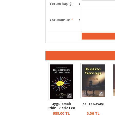
Yorum Başlığı
:
Yorumunuz
*
:
Uygulamalı
Kalite Savaşı
Etkinliklerle Fen
Eğitiminde ...
989,00
TL
5,56
TL