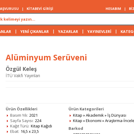
 BAŞVURUSU
|
KİTABEVİ GİRİŞİ
HESABIM
|
Bİ
|
|
|
|
ANLAR
YENİ ÇIKANLAR
YAZARLAR
YAYINEVLERİ
KATEG
Alüminyum Serüveni
Özgül Keleş
İTÜ Vakfı Yayınları
Ürün Özellikleri
Ürün Kategorileri
Basım Yılı:
2021
Kitap
»
Akademik
»
İş Dünyası
Sayfa Sayısı:
224
Kitap
»
Ekonomi
»
Araştırma-İnce
Kağıt Türü:
Kitap Kağıdı
Barkod
Ebat:
16,5 x 23,5