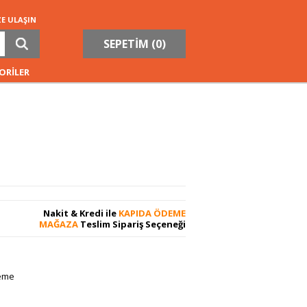
ZE ULAŞIN
SEPETİM (
0
)
ORİLER
Nakit & Kredi ile
KAPIDA ÖDEME
MAĞAZA
Teslim Sipariş Seçeneği
leme