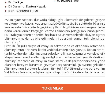
9786059581196
Dil:
Türkçe
Cilt Durumu:
Karton Kapak
ISBN:
9786059581196
"Alüminyum sektörü dünyada olduğu gibi ülkemizde de giderek gelişen 
ve ekonomiye katkısı yadsınamaz büyüklüktedir. Bu sektörde 10 yılını g
sonrasında üniversitede geçirilen yılların bilgi birikimi ve danışmanlıkl
bana verdiklerinin karşılığını verme zamanının geldiği sonucuna getirdi.
Bu kitabı yazarken hedefim; halihazırda üniversitelerde okuyan öğrenci
alüminyum hakkında bilgi edinmelerini ve alüminyumun teknolojisinde b
olmuştur..."
Prof. Dr. Özgül Keleş'in alüminyum sektöründe ve akademik ortamda edin
Alüminyumun Serüveni kitabı yedi bölümden oluşuyor. Bu bölümlerde; a
tarihi cevherden alüminyuma yolculuk bilimsel çalışmalar ve teknolojik
alaşımlarının nasıl kodlandığı ve ilgili standartlar alüminyum ile üretile
alüminyum ticareti alüminyum ekosistemi ve değer zincirinin nasıl yöneti
alan her birey ve kurumun çevreye karşı sorumluluğu ayrıntılı şekilde el
Alüminyumun Serüveni kitabının tüm telifi İTÜ öğrencilerine burs verilm
Vakfı Burs Fonu'na bağışlanmıştır. Kitap bu yönü ile de anlamlı bir ama
YORUMLAR