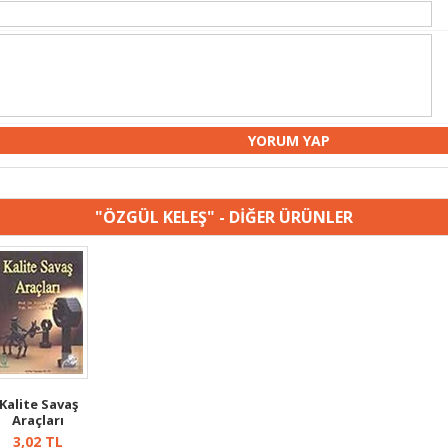
"ÖZGÜL KELEŞ" - DİĞER ÜRÜNLER
Kalite Savaş
Araçları
3,02
TL