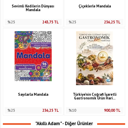
Sevimli Kedilerin Dünyası
Çiçeklerle Mandala
Mandala
%25
243,75
TL
%25
236,25
TL
Sayılarla Mandala
Türkiye'nin Coğrafi İşaretli
Gastronomik Ürün Hari...
%25
236,25
TL
%10
900,00
TL
"Akıllı Adam" - Diğer Ürünler