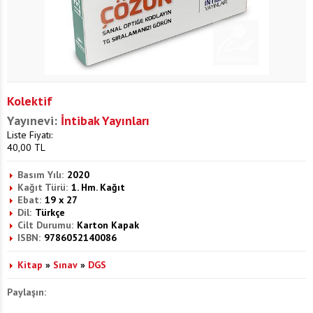
Kolektif
Yayınevi:
İntibak Yayınları
Liste Fiyatı:
40,00
TL
Basım Yılı:
2020
Kağıt Türü:
1. Hm. Kağıt
Ebat:
19 x 27
Dil:
Türkçe
Cilt Durumu:
Karton Kapak
ISBN:
9786052140086
Kitap
»
Sınav
»
DGS
Paylaşın: