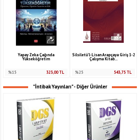
Yapay Zeka Çağında
Silsiletü'l-Lisan Arapçaya Giriş 1-2
Yükseköğretim
Çalışma Kitab...
%15
323,00
TL
%25
543,75
TL
"İntibak Yayınları" - Diğer Ürünler