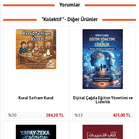
Yorumlar
"Kolektif" - Diğer Ürünler
Kurul Sofram Kurul
Dijital Çağda Eğitim Yönetimi ve
Liderlik
%30
284,20
TL
%15
425,00
TL