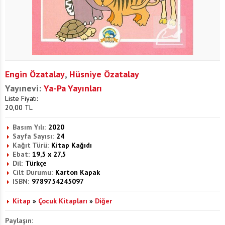
Engin Özatalay
,
Hüsniye Özatalay
Yayınevi:
Ya-Pa Yayınları
Liste Fiyatı:
20,00
TL
Basım Yılı:
2020
Sayfa Sayısı:
24
Kağıt Türü:
Kitap Kağıdı
Ebat:
19,5 x 27,5
Dil:
Türkçe
Cilt Durumu:
Karton Kapak
ISBN:
9789754245097
Kitap
»
Çocuk Kitapları
»
Diğer
Paylaşın: