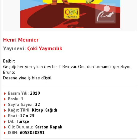
Henri Meunier
Yayınevi:
Çoki Yayıncılık
Balbir:
Geçtiği her yeri yıkan dev bir T-Rex var. Onu durdurmamız gerekiyor.
Bruno:
Desene yine iş bize düştü.
Basım Yılı:
2019
Baskı:
1
Sayfa Sayısı:
32
Kağıt Türü:
Kitap Kağıdı
Ebat:
17 x 23
Dil:
Türkçe
Cilt Durumu:
Karton Kapak
ISBN:
6058050891