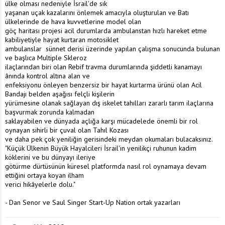
ülke olması nedeniyle İsrail'de sık
yaşanan uçak kazalarını önlemek amacıyla oluşturulan ve Batı
ülkelerinde de hava kuvvetlerine model olan
göç haritası projesi acil durumlarda ambulanstan hızlı hareket etme
kabiliyetiyle hayat kurtaran motosiklet
ambulanslar sünnet derisi üzerinde yapılan çalışma sonucunda bulunan
ve başlıca Multiple Skleroz
ilaçlarından biri olan Rebif travma durumlarında şiddetli kanamayı
ânında kontrol altına alan ve
enfeksiyonu önleyen benzersiz bir hayat kurtarma ürünü olan Acil
Bandajı belden aşağısı felçli kişilerin
yürümesine olanak sağlayan dış iskelet tahılları zararlı tarım ilaçlarına
başvurmak zorunda kalmadan
saklayabilen ve dünyada açlığa karşı mücadelede önemli bir rol
oynayan sihirli bir çuval olan Tahıl Kozası
ve daha pek çok yeniliğin gerisindeki meydan okumaları bulacaksınız.
"Küçük Ülkenin Büyük Hayalcileri İsrail'in yenilikçi ruhunun kadim
köklerini ve bu dünyayı ileriye
götürme dürtüsünün küresel platformda nasıl rol oynamaya devam
ettiğini ortaya koyan ilham
verici hikâyelerle dolu."
- Dan Senor ve Saul Singer Start-Up Nation ortak yazarları