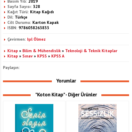
Basım Yılı:
2019
Sayfa Sayısı:
328
Kağıt Türü:
Kitap Kağıdı
Dil:
Türkçe
Cilt Durumu:
Karton Kapak
ISBN:
9786058263833
Çevirmen:
Işıl Ölmez
Kitap
»
Bilim & Mühendislik
»
Teknoloji & Teknik Kitaplar
Kitap
»
Sınav
»
KPSS
»
KPSS A
Paylaşın:
Yorumlar
"Koton Kitap" - Diğer Ürünler