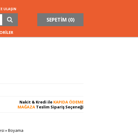
ZE ULAŞIN
SEPETİM (
0
)
ORİLER
Nakit & Kredi ile
KAPIDA ÖDEME
MAĞAZA
Teslim Sipariş Seçeneği
esi
»
Boyama