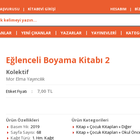
 BAŞVURUSU
|
KİTABEVİ GİRİŞİ
HESABIM
|
Bİ
|
|
|
|
ANLAR
YENİ ÇIKANLAR
YAZARLAR
YAYINEVLERİ
KATEG
Eğlenceli Boyama Kitabı 2
Kolektif
Mor Elma Yayıncılık
7,00
TL
Etiket Fiyatı
:
Ürün Özellikleri
Ürün Kategorileri
Basım Yılı:
2019
Kitap
»
Çocuk Kitapları
»
Diğer
Sayfa Sayısı:
68
Kitap
»
Çocuk Kitapları
»
Okul Önc
Kağıt Türü:
1. Hm. Kağıt