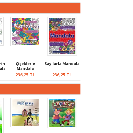
rin
Çiçeklerle
Sayılarla Mandala
ala
Mandala
236,25
TL
236,25
TL