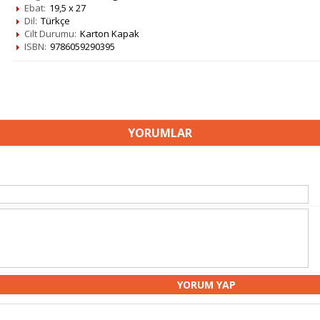
Ebat:
19,5 x 27
Dil:
Türkçe
Cilt Durumu:
Karton Kapak
ISBN:
9786059290395
YORUMLAR