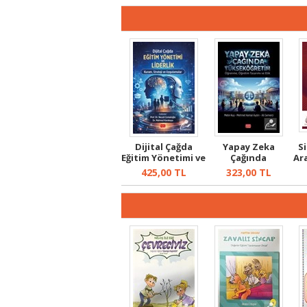
Dijital Çağda
Yapay Zeka
Si
Eğitim Yönetimi ve
Çağında
Ara
Liderli...
Yükseköğretim
425,00
TL
323,00
TL