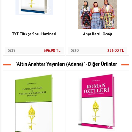
TYT Türkçe Soru Hazinesi
Anşa Bacılı Ocağı
%19
396,90
TL
%20
256,00
TL
"Altın Anahtar Yayınları (Adana)" - Diğer Ürünler