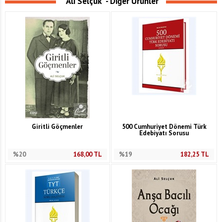
"Ali Selçuk" - Diğer Ürünler
Giritli Göçmenler
500 Cumhuriyet Dönemi Türk
Edebiyatı Sorusu
%20
168,00
TL
%19
182,25
TL