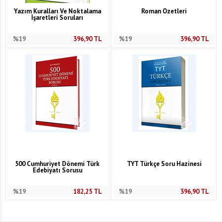
Yazım Kuralları Ve Noktalama
Roman Özetleri
İşaretleri Soruları
%19
396,90
TL
%19
396,90
TL
500 Cumhuriyet Dönemi Türk
TYT Türkçe Soru Hazinesi
Edebiyatı Sorusu
%19
182,25
TL
%19
396,90
TL