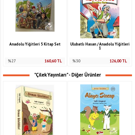
Anadolu Yiğitleri 5 Kitap Set
Ulubatlı Hasan / Anadolu Yiğitleri
1
%27
160,60
TL
%30
126,00
TL
"Çilek Yayınları" - Diğer Ürünler