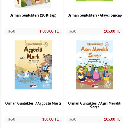
Orman Günlükleri (10 Kitap)
Orman Günlükleri / Alaycı Sincap
%30
1.050,00
TL
%30
105,00
TL
Orman Günlükleri / Açgözlü Martı
Orman Günlükleri / Aşırı Meraklı
Serçe
%30
105,00
TL
%30
105,00
TL