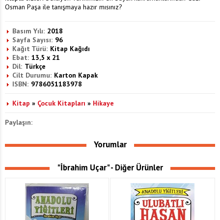
Osman Paşa ile tanışmaya hazır mısınız?
Basım Yılı:
2018
Sayfa Sayısı:
96
Kağıt Türü:
Kitap Kağıdı
Ebat:
13,5 x 21
Dil:
Türkçe
Cilt Durumu:
Karton Kapak
ISBN:
9786051183978
Kitap
»
Çocuk Kitapları
»
Hikaye
Paylaşın:
Yorumlar
"İbrahim Uçar" - Diğer Ürünler