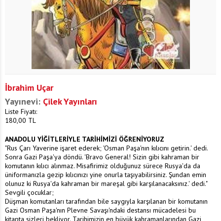
İbrahim Uçar
Yayınevi:
Çilek Yayınları
Liste Fiyatı:
180,00
TL
ANADOLU YİĞİTLERİYLE TARİHİMİZİ ÖĞRENİYORUZ
"Rus Çarı Yaverine işaret ederek; 'Osman Paşa'nın kılıcını getirin.' dedi.
Sonra Gazi Paşa'ya döndü. 'Bravo General! Sizin gibi kahraman bir
komutanın kılıcı alınmaz. Misafirimiz olduğunuz sürece Rusya'da da
üniformanızla gezip kılıcınızı yine onurla taşıyabilirsiniz. Şundan emin
olunuz ki Rusya'da kahraman bir mareşal gibi karşılanacaksınız.' dedi."
Sevgili çocuklar;
Düşman komutanları tarafından bile saygıyla karşılanan bir komutanın
Gazi Osman Paşa'nın Plevne Savaşı'ndaki destansı mücadelesi bu
kitapta sizleri bekliyor. Tarihimizin en büyük kahramanlarından Gazi