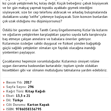
kız çocuk yetiştirmek hiç kolay değil. Küçük bebeğiniz çabuk büyüyecek
ve bir gün makyaj yapmak topuklu ayakkabı giymek istediğini
söyleyecek; size bir cep telefonu aldıracak ve arkadaş buluşmalarında
dudaklarını uzatıp "selfie" çekmeye başlayacak. Sizin kızınızın bunlardan
çok uzak olduğunu mu düşünüyorsunuz?
Ödüllü bir gazeteci olan Tanith Carey Engellenmemiş Kızlar'da kızlarını
ve oğullarını yetiştirirken karşılaştıkları şaşırtıcı sayıda kafa karıştırıcıyla
baş etmeye çalışan annelere ve babalara öneriler getiriyor.
Kızlarımızın özdeğer sahibi duygusal ve fiziksel yönden bağışıklığı
güçlü sağlıklı yetişkinler olmaları için faydalı olacağına inandığı
yöntemleri paylaşıyor.
Çocuklarımız hepimizin sorumluluğudur. Kızlarımızı cinsiyet rolüne
uygun davranma baskısından kurtarabilir; toplum içinde oldukları
hissettikleri gibi var olmanın mutluluğunu tatmalarına yardım edebiliriz.
Basım Yılı:
2017
Sayfa Sayısı:
296
Kağıt Türü:
Kitap Kağıdı
Ebat:
13,5 x 21
Dil:
Türkçe
Cilt Durumu:
Karton Kapak
ISBN:
9786058356795