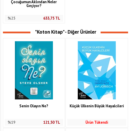
Çocuğumun Aklından Neler
Geçiyor?
%25
633,75
TL
"Koton Kitap" - Diğer Ürünler
Senin Olayın Ne?
Küçük Ülkenin Büyük Hayalcileri
%19
121,50
TL
Ürün Tükendi