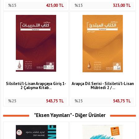
%15
425,00
TL
%15
323,00
TL
Silsiletü'l-Lisan Arapçaya Giriş 1-
Arapça Dil Serisi - Silsiletü'l-Lisan
2 Çalışma Kitab...
Mübtedi 2 / ...
%25
543,75
TL
%25
543,75
TL
"Eksen Yayınları" - Diğer Ürünler