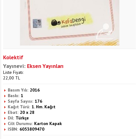
Kolektif
Yayınevi:
Eksen Yayınları
Liste Fiyatı:
22,00
TL
Basım Yılı:
2016
Baskı:
1
Sayfa Sayısı:
176
Kağıt Türü:
1. Hm. Kağıt
Ebat:
20 x 28
Dil:
Türkçe
Cilt Durumu:
Karton Kapak
ISBN:
6053809470