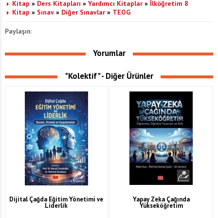
Kitap
»
Ders Kitapları
»
Yardımcı Kitaplar
»
İlköğretim 8
Kitap
»
Sınav
»
Diğer Sınavlar
»
TEOG
Paylaşın:
Yorumlar
"Kolektif" - Diğer Ürünler
Dijital Çağda Eğitim Yönetimi ve
Yapay Zeka Çağında
Liderlik
Yükseköğretim