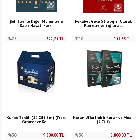
Şehitler İle Diğer Müminlerin
Rekabet Gücü Stratejisi Olarak
Kabir Hayatı Farkı
Kümeler ve Yığılma ...
%25
222,75
TL
%10
151,88
TL
Kur'an Tahlili (12 Cilt Set) (İ'rab,
Kur'an Ufku İrab'lı Kur'an ve Meali
Gramer ve Kel...
(2 Cilt)
%30
9.800,00
TL
%30
2.800,00
TL