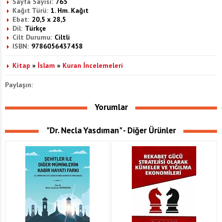
Sayfa Sayısı:
765
Kağıt Türü:
1. Hm. Kağıt
Ebat:
20,5 x 28,5
Dil:
Türkçe
Cilt Durumu:
Ciltli
ISBN:
9786056437458
Kitap
»
İslam
»
Kuran İncelemeleri
Paylaşın:
Yorumlar
"Dr. Necla Yasdıman" - Diğer Ürünler