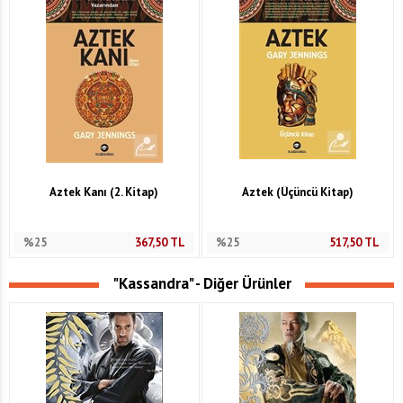
Aztek Kanı (2. Kitap)
Aztek (Üçüncü Kitap)
%25
367,50
TL
%25
517,50
TL
"Kassandra" - Diğer Ürünler