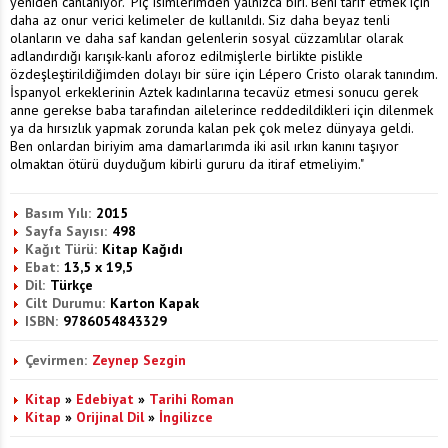
yeniden canlanıyor. "Piç isimlerimden yalnızca biri. Beni tarif etmek için
daha az onur verici kelimeler de kullanıldı. Siz daha beyaz tenli
olanların ve daha saf kandan gelenlerin sosyal cüzzamlılar olarak
adlandırdığı karışık-kanlı aforoz edilmişlerle birlikte pislikle
özdeşleştirildiğimden dolayı bir süre için Lépero Cristo olarak tanındım.
İspanyol erkeklerinin Aztek kadınlarına tecavüz etmesi sonucu gerek
anne gerekse baba tarafından ailelerince reddedildikleri için dilenmek
ya da hırsızlık yapmak zorunda kalan pek çok melez dünyaya geldi.
Ben onlardan biriyim ama damarlarımda iki asil ırkın kanını taşıyor
olmaktan ötürü duyduğum kibirli gururu da itiraf etmeliyim."
Basım Yılı:
2015
Sayfa Sayısı:
498
Kağıt Türü:
Kitap Kağıdı
Ebat:
13,5 x 19,5
Dil:
Türkçe
Cilt Durumu:
Karton Kapak
ISBN:
9786054843329
Çevirmen:
Zeynep Sezgin
Kitap
»
Edebiyat
»
Tarihi Roman
Kitap
»
Orijinal Dil
»
İngilizce