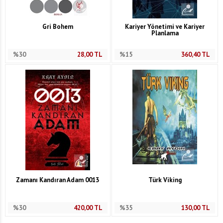
Gri Bohem
Kariyer Yönetimi ve Kariyer
Planlama
%30
28,00
TL
%15
360,40
TL
Zamanı Kandıran Adam 0013
Türk Viking
%30
420,00
TL
%35
130,00
TL