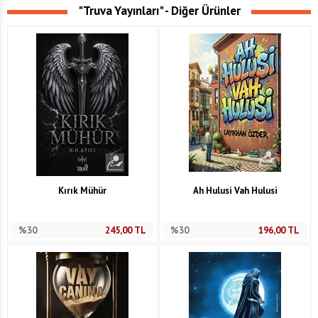
"Truva Yayınları" - Diğer Ürünler
Kırık Mühür
Ah Hulusi Vah Hulusi
%30
245,00
TL
%30
196,00
TL