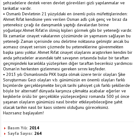
şehzadelere destek veren devlet görevlileri gizli yapılanmalar ve
tarikatlar vardır.
• Osmanlı Devletinin 21 yüzyıldaki en önemli polis müfettişlerinden:
Ahmet Rıfat kendisine yeni verilen Osman adlı çok genç ve biraz da
yeteneksiz çırağı ile danışmanlık yaptığı davalardan birine
yoğunlaşır.Ahmet Rıfat'ın ölmüş kişileri görmek gibi bir yeteneği vardır.
İlk zamanlar cinayet vakalarının çözümünde ün yapmasını sağlayan bu
yeteneği Zaman içerisinde onu delirtme noktasına gelmiştir ancak bu
acımasız cinayet serisini çözmede bu yeteneklerine güvenmekten
başka şansı yoktur. Ahmet Rıfat cinayet olaylarını araştırırken kendini bir
anda şehzadeler arasındaki taht savaşının ortasında bulur bir taraftan
geçmişindeki karanlıkla yüzleşirken diğer taraftan beceriksiz yardımcısı
Osman'ın herkesten gizlenmesi gereken sırrını keşfeder.
• 2013 yılı Osmanlısında PKK başta olmak üzere terör olayları Şike
Soruşturması Gezi olayları v.b. günümüzün en önemli olayları farklı
biçimlerde gerçekleşmekte birçok tarihi şahsiyet çok farklı şekillerde
böyle bir alternatif dünyada karşınıza çıkmakta acabalar eğerler ve
keşkilerle örülü bir gerçeklikle yüzleşeceğiniz romanda 500 yıl önce
yaşanan olayların günümüzü nasıl birebir etkileyebileceğine şahit
olacak tarihin nasıl bir kaos sistemi olduğunu göreceksiniz.
Hazırsanız başlayalım!
Basım Yılı:
2014
Sayfa Sayısı:
264