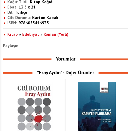
Kağıt Türü:
Kitap Kağıdı
Ebat:
13,5 x 21
Dil:
Türkçe
Cilt Durumu:
Karton Kapak
ISBN:
9786055416935
Kitap
»
Edebiyat
»
Roman (Yerli)
Paylaşın:
Yorumlar
"Eray Aydın" - Diğer Ürünler