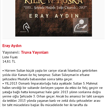
Eray Aydın
Yayınevi:
Truva Yayınları
Liste Fiyatı:
14,81
TL
• Hürrem Sultan küçük yaşta bir cariye olarak İstanbul'a getirilirken
yolda ölür Kanuni ile hiç tanışmaz. Sultan Süleyman'ın efsane
şehzadesi Mustafa babasından sonra tahta geçer.
• YIL:2013 Osmanlı İmparatorluğu hala ayaktadır. Sultan 5. Mahmut
halkın sevdiği bir sultandır ilerleyen yaşının da etkisi ile felç geçirir ve
yatağa bağlı hatta konuşamaz hale gelir. 2013 yılının sonlarına doğru
yerine oğlu Şehzade 3. Orhan geçer. Ancak bu amansız bir taht savaşını
da tetikler. 2013 yılında yaşanan kanlı ve zekâ dolu şehzadeler arası
bir taht mücadelesi başlar. Bu mücadelede her iki tarafta da