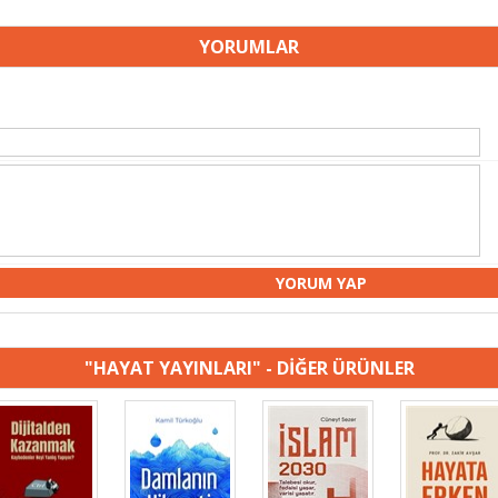
YORUMLAR
"HAYAT YAYINLARI" - DİĞER ÜRÜNLER