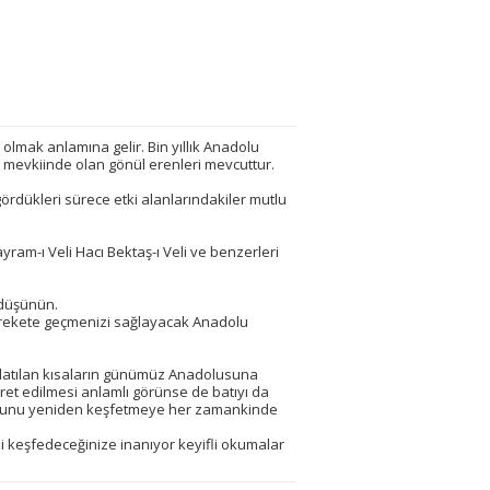
olmak anlamına gelir. Bin yıllık Anadolu
ici mevkiinde olan gönül erenleri mevcuttur.
ördükleri sürece etki alanlarındakiler mutlu
am-ı Veli Hacı Bektaş-ı Veli ve benzerleri
 düşünün.
arekete geçmenizi sağlayacak Anadolu
latılan kısaların günümüz Anadolusuna
şaret edilmesi anlamlı görünse de batıyı da
duğunu yeniden keşfetmeye her zamankinde
i keşfedeceğinize inanıyor keyifli okumalar