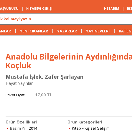
 BAŞVURUSU
|
KİTABEVİ GİRİŞİ
HESABIM
|
Bİ
|
|
|
|
ANLAR
YENİ ÇIKANLAR
YAZARLAR
YAYINEVLERİ
KATEG
Anadolu Bilgelerinin Aydınlığın
Koçluk
Mustafa İşlek
,
Zafer Şarlayan
Hayat Yayınları
17,00
TL
Etiket Fiyatı
:
Ürün Özellikleri
Ürün Kategorileri
Basım Yılı:
2014
Kitap
»
Kişisel Gelişim