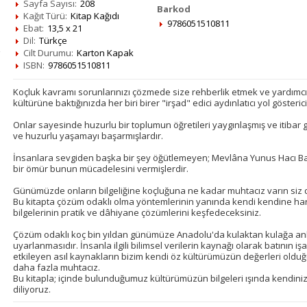
Sayfa Sayısı:
208
Barkod
Kağıt Türü:
Kitap Kağıdı
9786051510811
Ebat:
13,5 x 21
Dil:
Türkçe
Cilt Durumu:
Karton Kapak
ISBN:
9786051510811
Koçluk kavramı sorunlarınızı çözmede size rehberlik etmek ve yardımcı 
kültürüne baktığınızda her biri birer "irşad" edici aydınlatıcı yol göster
Onlar sayesinde huzurlu bir toplumun öğretileri yaygınlaşmış ve itibar g
ve huzurlu yaşamayı başarmışlardır.
İnsanlara sevgiden başka bir şey öğütlemeyen; Mevlâna Yunus Hacı Bayr
bir ömür bunun mücadelesini vermişlerdir.
Günümüzde onların bilgeliğine koçluğuna ne kadar muhtacız varın siz
Bu kitapta çözüm odaklı olma yöntemlerinin yanında kendi kendine h
bilgelerinin pratik ve dâhiyane çözümlerini keşfedeceksiniz.
Çözüm odaklı koç bin yıldan günümüze Anadolu'da kulaktan kulağa an
uyarlanmasıdır. İnsanla ilgili bilimsel verilerin kaynağı olarak batının i
etkileyen asıl kaynakların bizim kendi öz kültürümüzün değerleri ol
daha fazla muhtacız.
Bu kitapla; içinde bulunduğumuz kültürümüzün bilgeleri ışında kendiniz
diliyoruz.