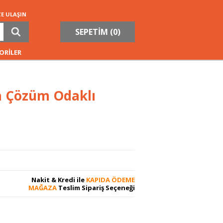
ZE ULAŞIN
SEPETİM (
0
)
ORİLER
da Çözüm Odaklı
Nakit & Kredi ile
KAPIDA ÖDEME
MAĞAZA
Teslim Sipariş Seçeneği