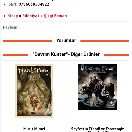
ISBN:
9786058584822
Kitap
»
Edebiyat
»
Çizgi Roman
Paylaşın:
Yorumlar
"Devrim Kunter" - Diğer Ürünler
Mucit Mimzi
Seyfettin Efendi ve Esrarengiz