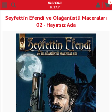
0
Seyfettin Efendi ve Olağanüstü Maceraları
02 - Hayırsız Ada