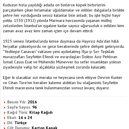
Kuduzun hızla yayıldığı adada on binlerce köpek birbirlerini
parçalarken çıkan hırlamalar uğuldamalar ve iniltiler dalgalarla birlikte
şehre her vurduğunda sessiz kalanlar bile anladı; bu işte hiçbir hayır
yoktu. 1330 (1912) yılında Marmara havzasında yaşanan müthiş
zelzeleden İstanbul'un işgaline kadar sayısız uğursuzluk o iniltileri kimi
zaman avaz avaz kimi zaman içten içe devam ettirdi.
1925 senesi İstanbul'unda kimse duymasa da Hayırsız Ada'dan hâlâ
feryatlar yükseliyordu ve gece beraberinde şehre dehşeti getiriyordu.
"Yeditepe Canavarı" vak'asını yeni aydınlatmış İfşa-yi Sırr Teşkilatı
muvazzafları Seyfettin Efendi ve esrardaşları Doktor Aziz Pehlivan
İsmail Casus Esat ve Mühendis Münevver bu sefer insanlıktan yoksun
ziyadesiyle vahşi bir alçaklıkla yüzleşmek zorunda kalacaktı.
Eğer ki olacaklar sizi meraka ve heyecana sevk ettiyse Devrim Kunter
ve Cihan Türe'nin beraber kaleme aldıkları bu olağanüstü Seyfettin
Efendi macerasına tanık bulunmanızdan sonsuz kıvanç duyarız.
Basım Yılı:
2016
Sayfa Sayısı:
96
Kağıt Türü:
Kitap Kağıdı
Ebat:
16 x 24
Dil:
Türkçe
Cilt Durumu:
Karton Kapak