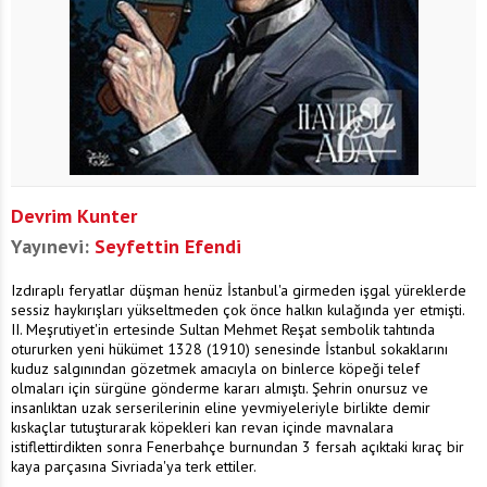
Devrim Kunter
Yayınevi:
Seyfettin Efendi
Izdıraplı feryatlar düşman henüz İstanbul'a girmeden işgal yüreklerde
sessiz haykırışları yükseltmeden çok önce halkın kulağında yer etmişti.
II. Meşrutiyet'in ertesinde Sultan Mehmet Reşat sembolik tahtında
otururken yeni hükümet 1328 (1910) senesinde İstanbul sokaklarını
kuduz salgınından gözetmek amacıyla on binlerce köpeği telef
olmaları için sürgüne gönderme kararı almıştı. Şehrin onursuz ve
insanlıktan uzak serserilerinin eline yevmiyeleriyle birlikte demir
kıskaçlar tutuşturarak köpekleri kan revan içinde mavnalara
istiflettirdikten sonra Fenerbahçe burnundan 3 fersah açıktaki kıraç bir
kaya parçasına Sivriada'ya terk ettiler.