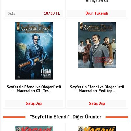
Hikayeleri 01
%25
187,50
TL
Ürün Tükendi
Seyfettin Efendi ve Olağanüstü
Seyfettin Efendi ve Olağanüstü
Maceraları 03 - Tes...
Maceraları -Yeditep...
Satış Dışı
Satış Dışı
"Seyfettin Efendi" - Diğer Ürünler