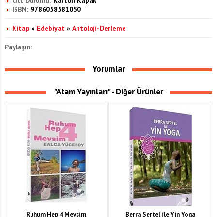
Cilt Durumu:
Karton Kapak
ISBN:
9786058581050
Kitap
»
Edebiyat
»
Antoloji-Derleme
Paylaşın:
Yorumlar
"Atam Yayınları" - Diğer Ürünler
Ruhum Hep 4 Mevsim
Berra Sertel ile Yin Yoga