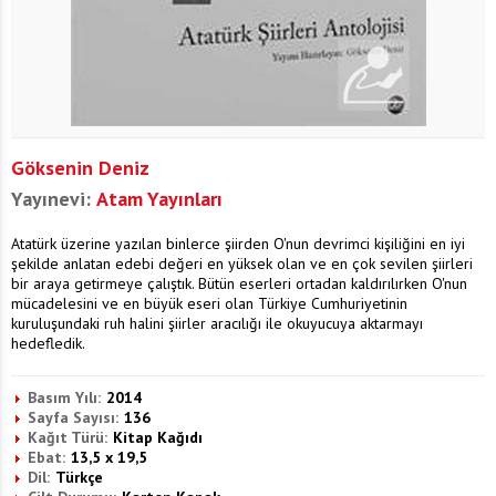
Göksenin Deniz
Yayınevi:
Atam Yayınları
Atatürk üzerine yazılan binlerce şiirden O'nun devrimci kişiliğini en iyi
şekilde anlatan edebi değeri en yüksek olan ve en çok sevilen şiirleri
bir araya getirmeye çalıştık. Bütün eserleri ortadan kaldırılırken O'nun
mücadelesini ve en büyük eseri olan Türkiye Cumhuriyetinin
kuruluşundaki ruh halini şiirler aracılığı ile okuyucuya aktarmayı
hedefledik.
Basım Yılı:
2014
Sayfa Sayısı:
136
Kağıt Türü:
Kitap Kağıdı
Ebat:
13,5 x 19,5
Dil:
Türkçe