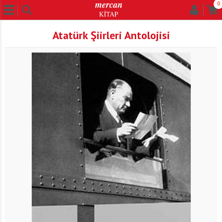
0
Atatürk Şiirleri Antolojisi