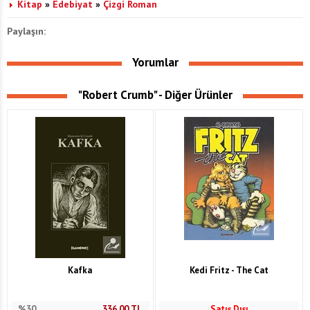
Kitap
»
Edebiyat
»
Çizgi Roman
Paylaşın:
Yorumlar
"Robert Crumb" - Diğer Ürünler
Kafka
Kedi Fritz - The Cat
%30
336,00
TL
Satış Dışı