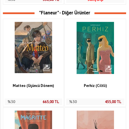
"Flaneur" - Diğer Ürünler
Matteo (Üçüncü Dönem)
Perhiz (Ciltli)
%30
665,00
TL
%30
455,00
TL