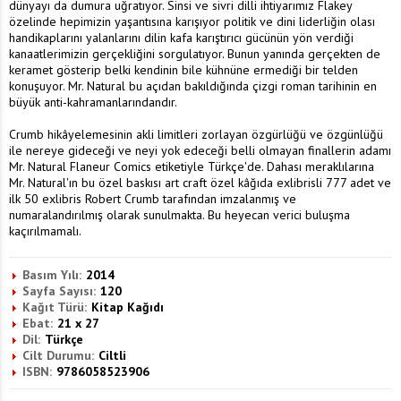
dünyayı da dumura uğratıyor. Sinsi ve sivri dilli ihtiyarımız Flakey
özelinde hepimizin yaşantısına karışıyor politik ve dini liderliğin olası
handikaplarını yalanlarını dilin kafa karıştırıcı gücünün yön verdiği
kanaatlerimizin gerçekliğini sorgulatıyor. Bunun yanında gerçekten de
keramet gösterip belki kendinin bile kühnüne ermediği bir telden
konuşuyor. Mr. Natural bu açıdan bakıldığında çizgi roman tarihinin en
büyük anti-kahramanlarındandır.
Crumb hikâyelemesinin akli limitleri zorlayan özgürlüğü ve özgünlüğü
ile nereye gideceği ve neyi yok edeceği belli olmayan finallerin adamı
Mr. Natural Flaneur Comics etiketiyle Türkçe'de. Dahası meraklılarına
Mr. Natural'ın bu özel baskısı art craft özel kâğıda exlibrisli 777 adet ve
ilk 50 exlibris Robert Crumb tarafından imzalanmış ve
numaralandırılmış olarak sunulmakta. Bu heyecan verici buluşma
kaçırılmamalı.
Basım Yılı:
2014
Sayfa Sayısı:
120
Kağıt Türü:
Kitap Kağıdı
Ebat:
21 x 27
Dil:
Türkçe
Cilt Durumu:
Ciltli
ISBN:
9786058523906