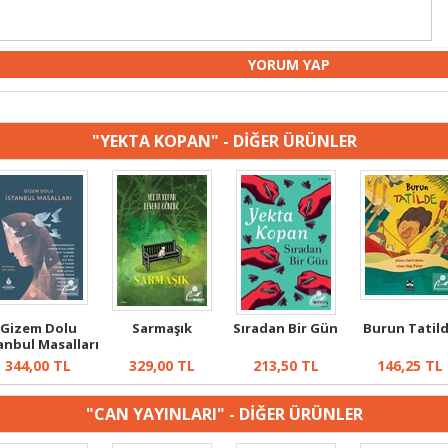
"YEKTA KOPAN" - DİĞER ÜRÜNLER
Gizem Dolu
Sarmaşık
Sıradan Bir Gün
Burun Tatil
anbul Masalları
344,00
TL
329,00
TL
213,50
TL
146,25
TL
"CAN YAYINLARI" - DİĞER ÜRÜNLER