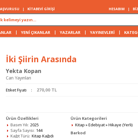
 BAŞVURUSU
|
KİTABEVİ GİRİŞİ
HESABIM
|
Bİ
|
|
|
|
ANLAR
YENİ ÇIKANLAR
YAZARLAR
YAYINEVLERİ
KATEG
İki Şiirin Arasında
Yekta Kopan
Can Yayınları
270,00
TL
Etiket Fiyatı
:
Ürün Özellikleri
Ürün Kategorileri
Basım Yılı:
2025
Kitap
»
Edebiyat
»
Hikaye (Yerli)
Sayfa Sayısı:
144
Barkod
Kağıt Türü:
Kitap Kağıdı