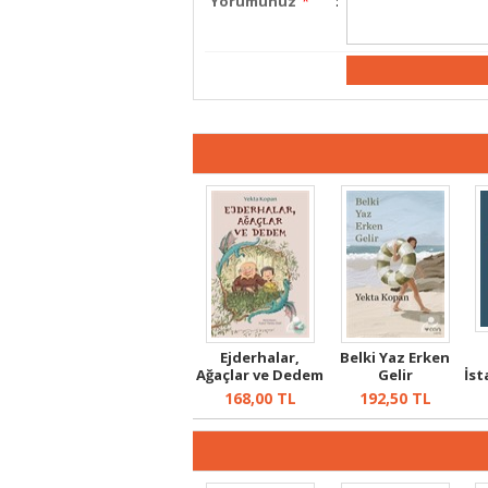
Yorumunuz
*
:
Ejderhalar,
Belki Yaz Erken
Ağaçlar ve Dedem
Gelir
İst
168,00
TL
192,50
TL