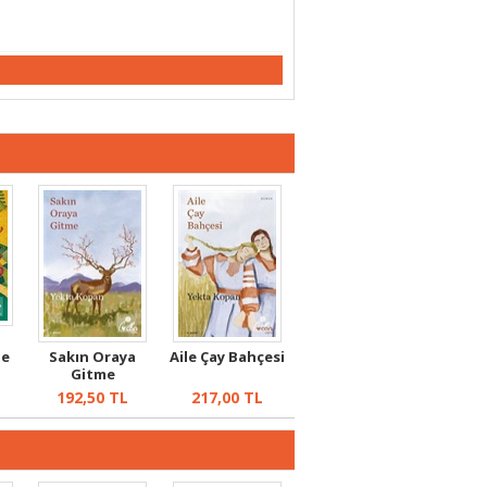
de
Sakın Oraya
Aile Çay Bahçesi
Gitme
192,50
TL
217,00
TL