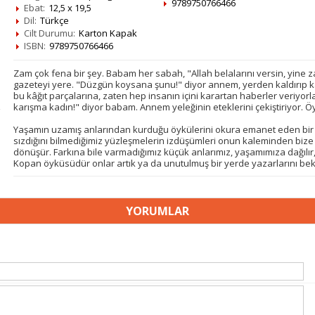
9789750766466
Ebat:
12,5 x 19,5
Dil:
Türkçe
Cilt Durumu:
Karton Kapak
ISBN:
9789750766466
Zam çok fena bir şey. Babam her sabah, "Allah belalarını versin, yine za
gazeteyi yere. "Düzgün koysana şunu!" diyor annem, yerden kaldırıp ka
bu kâğıt parçalarına, zaten hep insanın içini karartan haberler veriyor
karışma kadın!" diyor babam. Annem yeleğinin eteklerini çekiştiriyor. Öy
Yaşamın uzamış anlarından kurduğu öykülerini okura emanet eden bi
sızdığını bilmediğimiz yüzleşmelerin izdüşümleri onun kaleminden bize
dönüşür. Farkına bile varmadığımız küçük anlarımız, yaşamımıza dağılır,
Kopan öyküsüdür onlar artık ya da unutulmuş bir yerde yazarlarını bekl
YORUMLAR