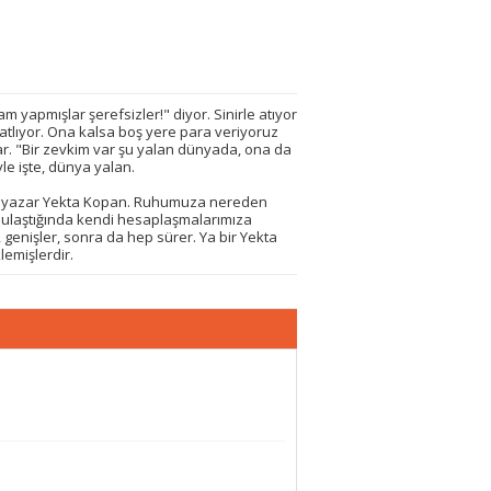
m yapmışlar şerefsizler!" diyor. Sinirle atıyor
tlıyor. Ona kalsa boş yere para veriyoruz
lar. "Bir zevkim var şu yalan dünyada, ona da
le işte, dünya yalan.
r yazar Yekta Kopan. Ruhumuza nereden
 ulaştığında kendi hesaplaşmalarımıza
 genişler, sonra da hep sürer. Ya bir Yekta
emişlerdir.