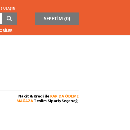
ZE ULAŞIN
SEPETİM (
0
)
ORİLER
Nakit & Kredi ile
KAPIDA ÖDEME
MAĞAZA
Teslim Sipariş Seçeneği