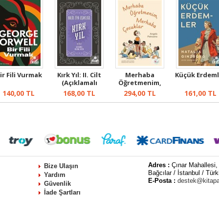
ir Fili Vurmak
Kırk Yıl: II. Cilt
Merhaba
Küçük Erdeml
(Açıklamalı
Öğretmenim,
Orijinal ...
Merhaba Çocuklar
140,00
TL
168,00
TL
294,00
TL
161,00
TL
Adres :
Çınar Mahallesi,
Bize Ulaşın
Bağcılar / İstanbul / Türk
Yardım
E-Posta :
destek@kitap
Güvenlik
İade Şartları