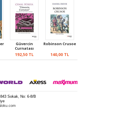
er
Güvercin
Robinson Crusoe
Curnatası
192,50
TL
140,00
TL
 843 Sokak, No: 6-8/B
iye
aloku.com