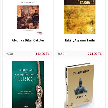
Afyon ve Diğer Öyküler
Eski İç Asya'nın Tarihi
%30
112,00
TL
%30
294,00
TL