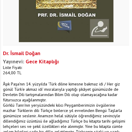
Dr. İsmail Doğan
Yayınevi:
Gece Kitaplığı
Liste Fiyatı:
264,00
TL
Âşık Paşa'nın 14. yüzyılda 'Türk diline kimesne bakmaz idi / Her giz
gönül Türk'e akmaz idi' mısralarıyla yaptığı şikâyet günümüzde de
Devletin Dili tartışmalarından Bilim Dili olup olamayacağına kadar
fütursuzca aşağılanmıştır.
Görklü Tanrı'nın yeryüzündeki kılıcı Peygamberimizin övgülerine
mazhar Türklerin dili Türkçe binlerce yıl evvelinden Bengü Taşlarla
günümüze seslenir. Anamızın helal sütüyle öğrendiğimiz sevinciyle
dillendiğimiz üzüntüsü ile ağladığımız Türkçe bu kitapta tarihi gelişimi
lehçeleri ses ve şekil özellikleri ele alınmıştır. Yine bu kitapta cümle
anlam bilgileri sade bir dille anlatılmıştır. Türkçenin sözlü ve yazılı