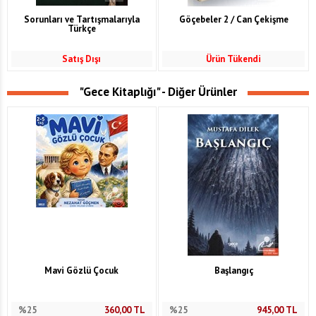
Sorunları ve Tartışmalarıyla
Göçebeler 2 / Can Çekişme
Türkçe
Satış Dışı
Ürün Tükendi
"Gece Kitaplığı" - Diğer Ürünler
Mavi Gözlü Çocuk
Başlangıç
%25
360,00
TL
%25
945,00
TL