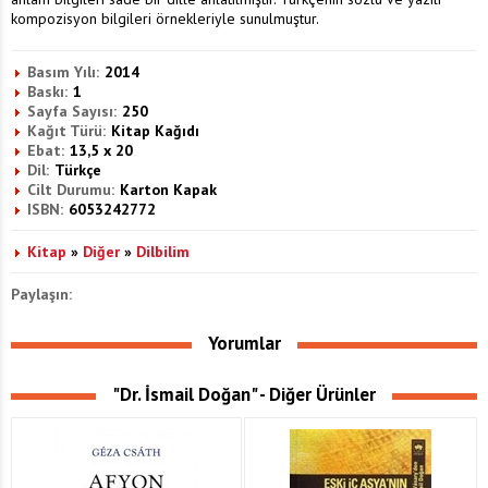
kompozisyon bilgileri örnekleriyle sunulmuştur.
Basım Yılı:
2014
Baskı:
1
Sayfa Sayısı:
250
Kağıt Türü:
Kitap Kağıdı
Ebat:
13,5 x 20
Dil:
Türkçe
Cilt Durumu:
Karton Kapak
ISBN:
6053242772
Kitap
»
Diğer
»
Dilbilim
Paylaşın:
Yorumlar
"Dr. İsmail Doğan" - Diğer Ürünler