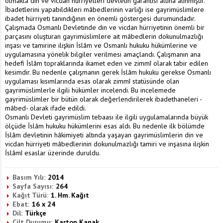
olmakla din ve vicdan hürriyetleri devletin garantisi altına alınmıştır.
İbadetlerini yapabildikleri mâbedlerinin varlığı ise gayrimüslimlere
ibadet hürriyeti tanındığının en önemli göstergesi durumundadır.
Çalışmada Osmanlı Devletinde din ve vicdan hürriyetinin önemli bir
parçasını oluşturan gayrimüslimlere ait mâbedlerin dokunulmazlığı
inşası ve tamirine ilişkin İslâm ve Osmanlı hukuku hükümlerine ve
uygulamasına yönelik bilgiler verilmesi amaçlandı. Çalışmanın ana
hedefi İslâm topraklarında ikamet eden ve zimmî olarak tabir edilen
kesimdir. Bu nedenle çalışmanın gerek İslâm hukuku gerekse Osmanlı
uygulaması kısımlarında esas olarak zimmî statüsünde olan
gayrimüslimlerle ilgili hükümler incelendi. Bu incelemede
gayrimüslimler bir bütün olarak değerlendirilerek ibadethaneleri -
mâbed- olarak ifade edildi.
Osmanlı Devleti gayrimüslim tebaası ile ilgili uygulamalarında büyük
ölçüde İslâm hukuku hükümlerini esas aldı. Bu nedenle ilk bölümde
İslâm devletinin hâkimiyeti altında yaşayan gayrimüslimlerin din ve
vicdan hürriyeti mâbedlerinin dokunulmazlığı tamiri ve inşasına ilişkin
İslâmî esaslar üzerinde duruldu.
Basım Yılı:
2014
Sayfa Sayısı:
264
Kağıt Türü:
1. Hm. Kağıt
Ebat:
16 x 24
Dil:
Türkçe
Cilt Durumu:
Karton Kapak