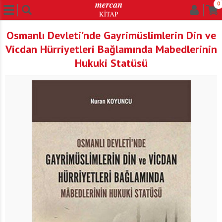
0
Osmanlı Devleti'nde Gayrimüslimlerin Din ve
Vicdan Hürriyetleri Bağlamında Mabedlerinin
Hukuki Statüsü