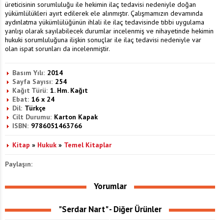
üreticisinin sorumluluğu ile hekimin ilaç tedavisi nedeniyle doğan
yükümlülükleri ayırt edilerek ele alınmıştır. Çalışmamızın devamında
aydınlatma yükümlülüğünün ihlali ile ilaç tedavisinde tıbbi uygulama
yanlışı olarak sayılabilecek durumlar incelenmiş ve nihayetinde hekimin
hukuki sorumluluğuna ilişkin sonuçlar ile ilaç tedavisi nedeniyle var
olan ispat sorunları da incelenmiştir.
Basım Yılı:
2014
Sayfa Sayısı:
254
Kağıt Türü:
1. Hm. Kağıt
Ebat:
16 x 24
Dil:
Türkçe
Cilt Durumu:
Karton Kapak
ISBN:
9786051463766
Kitap
»
Hukuk
»
Temel Kitaplar
Paylaşın:
Yorumlar
"Serdar Nart" - Diğer Ürünler