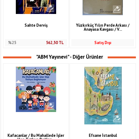
Sahte Derviş
Yüzkırküç Yılın Perde Arkası /
Anayasa Kavgası / V...
%25
562,50
TL
Satış Dışı
"ABM Yayınevi" - Diğer Ürünler
Kafacanlar / Bu Mahallede İşler
Efsane İstanbul