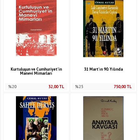
Kurtuluşun ve Cumhuriyet'in
31 Mart'ın 90. Yılında
Manevi Mimarları
%20
32,00
TL
%25
750,00
TL