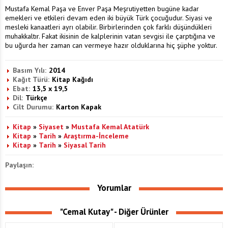
Mustafa Kemal Paşa ve Enver Paşa Meşrutiyetten bugüne kadar
emekleri ve etkileri devam eden iki büyük Türk çocuğudur. Siyasi ve
mesleki kanaatleri ayrı olabilir. Birbirlerinden çok farklı düşündükleri
muhakkaltır. Fakat ikisinin de kalplerinin vatan sevgisi ile çarptığına ve
bu uğurda her zaman can vermeye hazır olduklarına hiç şüphe yoktur.
Basım Yılı:
2014
Kağıt Türü:
Kitap Kağıdı
Ebat:
13,5 x 19,5
Dil:
Türkçe
Cilt Durumu:
Karton Kapak
Kitap
»
Siyaset
»
Mustafa Kemal Atatürk
Kitap
»
Tarih
»
Araştırma-İnceleme
Kitap
»
Tarih
»
Siyasal Tarih
Paylaşın:
Yorumlar
"Cemal Kutay" - Diğer Ürünler