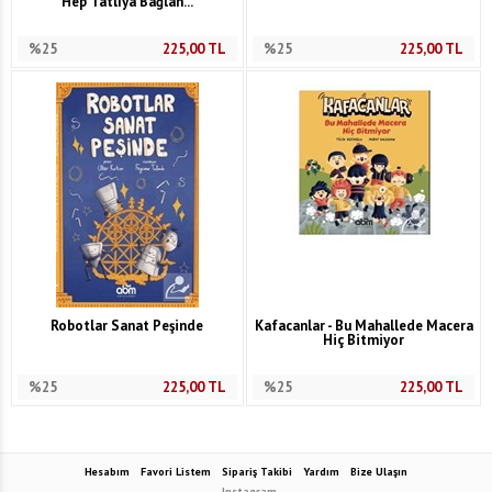
Hep Tatlıya Bağlan...
%25
225,00
TL
%25
225,00
TL
Robotlar Sanat Peşinde
Kafacanlar - Bu Mahallede Macera
Hiç Bitmiyor
%25
225,00
TL
%25
225,00
TL
Hesabım
Favori Listem
Sipariş Takibi
Yardım
Bize Ulaşın
Instagram